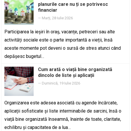
planurile care nu ți se potrivesc
financiar
—
Marți, 28 Iulie 2026
Participarea la ieșiri în oraș, vacanțe, petreceri sau alte
activități sociale este o parte importantă a vieții, însă
aceste momente pot deveni o sursă de stres atunci când
depășesc bugetul…
Cum arată o viață bine organizată
dincolo de liste și aplicații
—
Duminică, 19 Iulie 2026
Organizarea este adesea asociată cu agende încărcate,
aplicații sofisticate și liste interminabile de sarcini, însă o
viață bine organizată înseamnă, înainte de toate, claritate,
echilibru și capacitatea de a lua…