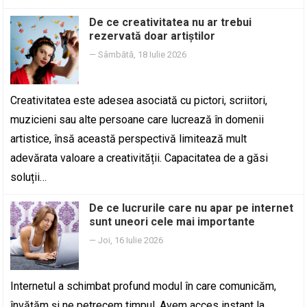
De ce creativitatea nu ar trebui
rezervată doar artiștilor
—
Sâmbătă, 18 Iulie 2026
Creativitatea este adesea asociată cu pictori, scriitori,
muzicieni sau alte persoane care lucrează în domenii
artistice, însă această perspectivă limitează mult
adevărata valoare a creativității. Capacitatea de a găsi
soluții…
De ce lucrurile care nu apar pe internet
sunt uneori cele mai importante
—
Joi, 16 Iulie 2026
Internetul a schimbat profund modul în care comunicăm,
învățăm și ne petrecem timpul. Avem acces instant la