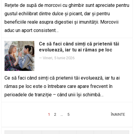
Rețete de supă de morcovi cu ghimbir sunt apreciate pentru
gustul echilibrat dintre dulce și picant, dar și pentru
beneficiile reale asupra digestiei și imunității. Morcovii
aduc un aport consistent…
Ce să faci când simți că prietenii tăi
evoluează, iar tu ai rămas pe loc
—
Vineri, 5 Iunie 2026
Ce să faci când simți că prietenii tăi evoluează, iar tu ai
rămas pe loc este o întrebare care apare frecvent în
perioadele de tranziție – când unii își schimbă…
PAGINAȚIE
1
2
…
5
ÎNAINTE
ARTICOLE