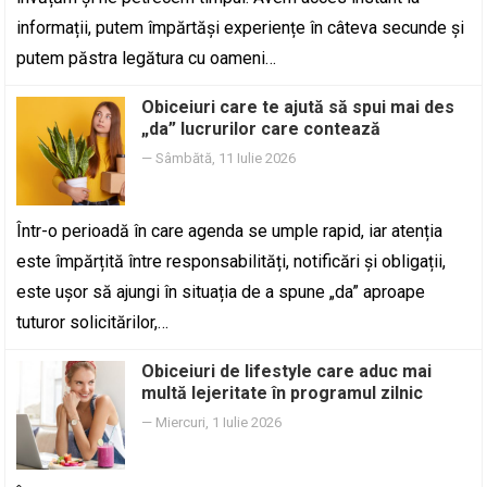
informații, putem împărtăși experiențe în câteva secunde și
putem păstra legătura cu oameni…
Obiceiuri care te ajută să spui mai des
„da” lucrurilor care contează
—
Sâmbătă, 11 Iulie 2026
Într-o perioadă în care agenda se umple rapid, iar atenția
este împărțită între responsabilități, notificări și obligații,
este ușor să ajungi în situația de a spune „da” aproape
tuturor solicitărilor,…
Obiceiuri de lifestyle care aduc mai
multă lejeritate în programul zilnic
—
Miercuri, 1 Iulie 2026