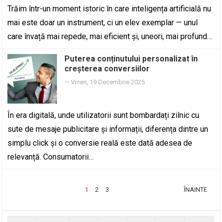
Trăim într-un moment istoric în care inteligența artificială nu
mai este doar un instrument, ci un elev exemplar — unul
care învață mai repede, mai eficient și, uneori, mai profund…
Puterea conținutului personalizat în
creșterea conversiilor
—
Vineri, 19 Decembrie 2025
În era digitală, unde utilizatorii sunt bombardați zilnic cu
sute de mesaje publicitare și informații, diferența dintre un
simplu click și o conversie reală este dată adesea de
relevanță. Consumatorii…
PAGINAȚIE
1
2
3
ÎNAINTE
ARTICOLE