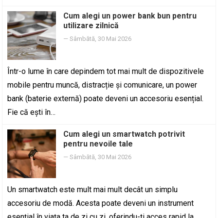
Cum alegi un power bank bun pentru
utilizare zilnică
—
Sâmbătă, 30 Mai 2026
Într-o lume în care depindem tot mai mult de dispozitivele
mobile pentru muncă, distracție și comunicare, un power
bank (baterie externă) poate deveni un accesoriu esențial.
Fie că ești în…
Cum alegi un smartwatch potrivit
pentru nevoile tale
—
Sâmbătă, 30 Mai 2026
Un smartwatch este mult mai mult decât un simplu
accesoriu de modă. Acesta poate deveni un instrument
esențial în viața ta de zi cu zi, oferindu-ți acces rapid la