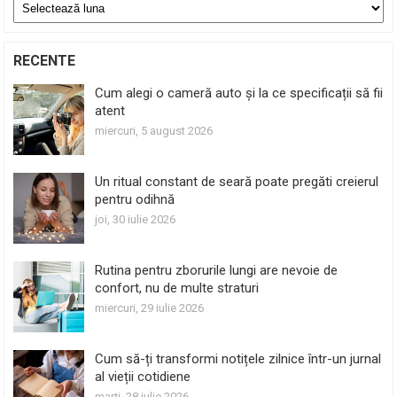
Arhive
RECENTE
Cum alegi o cameră auto și la ce specificații să fii
atent
miercuri, 5 august 2026
Un ritual constant de seară poate pregăti creierul
pentru odihnă
joi, 30 iulie 2026
Rutina pentru zborurile lungi are nevoie de
confort, nu de multe straturi
miercuri, 29 iulie 2026
Cum să-ți transformi notițele zilnice într-un jurnal
al vieții cotidiene
marți, 28 iulie 2026