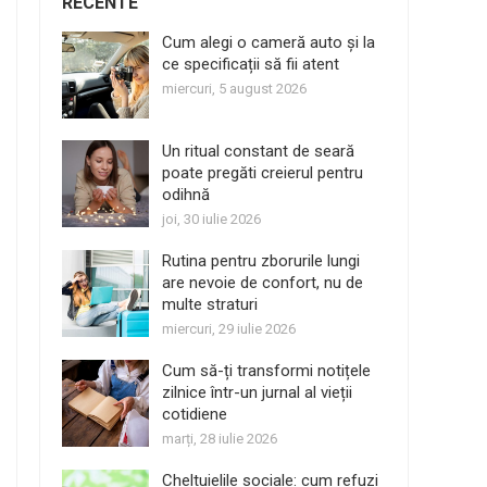
RECENTE
Cum alegi o cameră auto și la
ce specificații să fii atent
miercuri, 5 august 2026
Un ritual constant de seară
poate pregăti creierul pentru
odihnă
joi, 30 iulie 2026
Rutina pentru zborurile lungi
are nevoie de confort, nu de
multe straturi
miercuri, 29 iulie 2026
Cum să-ți transformi notițele
zilnice într-un jurnal al vieții
cotidiene
marți, 28 iulie 2026
Cheltuielile sociale: cum refuzi