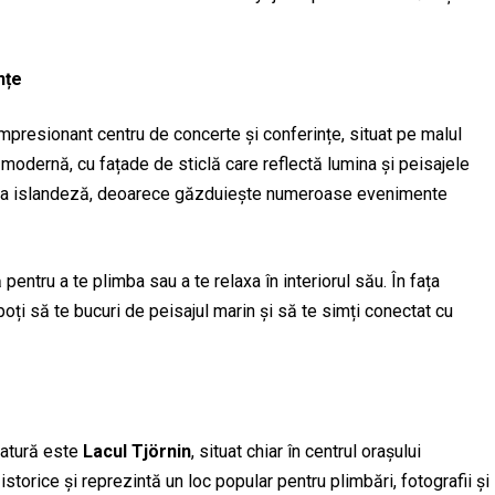
nțe
impresionant centru de concerte și conferințe, situat pe malul
 modernă, cu fațade de sticlă care reflectă lumina și peisajele
ultura islandeză, deoarece găzduiește numeroase evenimente
ntru a te plimba sau a te relaxa în interiorul său. În fața
oți să te bucuri de peisajul marin și să te simți conectat cu
natură este
Lacul Tjörnin
, situat chiar în centrul orașului
 istorice și reprezintă un loc popular pentru plimbări, fotografii și