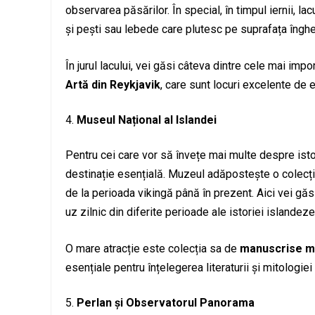
observarea păsărilor. În special, în timpul iernii, l
și pești sau lebede care plutesc pe suprafața înghe
În jurul lacului, vei găsi câteva dintre cele mai impor
Artă din Reykjavik
, care sunt locuri excelente de e
Museul Național al Islandei
Pentru cei care vor să învețe mai multe despre istor
destinație esențială. Muzeul adăpostește o colecție
de la perioada vikingă până în prezent. Aici vei gă
uz zilnic din diferite perioade ale istoriei islandeze
O mare atracție este colecția sa de
manuscrise m
esențiale pentru înțelegerea literaturii și mitologiei
Perlan și Observatorul Panorama