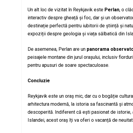
Un alt loc de vizitat în Reykjavik este
Perlan
, o cl
interactiv despre gheață și foc, dar și un observat
destinație perfectă pentru iubitorii de știință și na
expoziții despre geologia și viața sălbatică din Isl
De asemenea, Perlan are un
panorama observato
peisajele montane din jurul orașului, inclusiv fiorduri
pentru apusuri de soare spectaculoase.
Concluzie
Reykjavik este un oraș mic, dar cu o bogăție cultur
arhitectura modernă, la istoria sa fascinantă și atm
descoperită. Indiferent că ești pasionat de istorie, 
Islandei, acest oraș îți va oferi o vacanță de neuitat