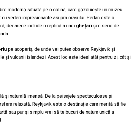
ădire modernă situată pe o colină, care găzduiește un muzeu
or cu vederi impresionante asupra orașului. Perlan este o
tură, deoarece include o replică a unei
ghețari
și o serie de
anda.
riu
pe acoperiș, de unde vei putea observa Reykjavik și
le și vulcanii islandezi. Acest loc este ideal atât pentru zi, cât și
ală și naturală imensă. De la peisajele spectaculoase și
osfera relaxată, Reykjavik este o destinație care merită să fie
artă sau pur și simplu vrei să te bucuri de natura unică a
!