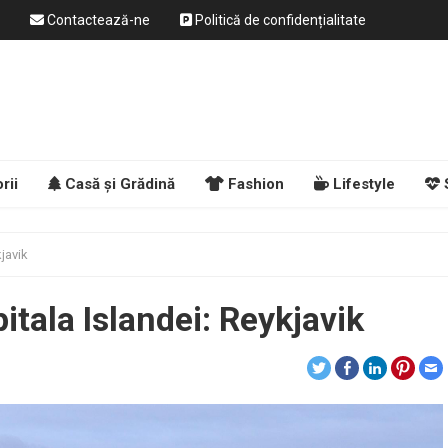
Contactează-ne
Politică de confidențialitate
rii
Casă și Grădină
Fashion
Lifestyle
kjavik
pitala Islandei: Reykjavik