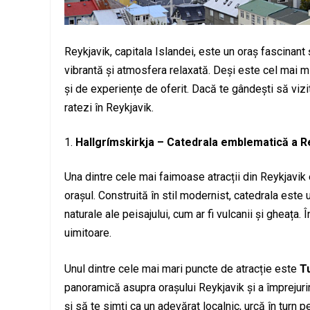
Reykjavik, capitala Islandei, este un oraș fascinant 
vibrantă și atmosfera relaxată. Deși este cel mai mi
și de experiențe de oferit. Dacă te gândești să vizi
ratezi în Reykjavik.
Hallgrímskirkja – Catedrala emblematică a Re
Una dintre cele mai faimoase atracții din Reykjavik
orașul. Construită în stil modernist, catedrala este 
naturale ale peisajului, cum ar fi vulcanii și gheața. 
uimitoare.
Unul dintre cele mai mari puncte de atracție este
T
panoramică asupra orașului Reykjavik și a împrejuri
și să te simți ca un adevărat localnic, urcă în turn 