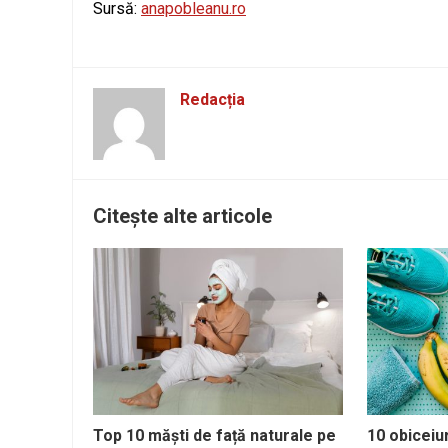
Sursă:
anapobleanu.ro
Redacția
Citește alte articole
Top 10 măști de față naturale pe
10 obiceiur