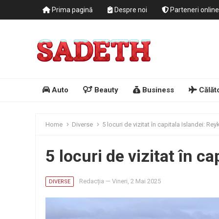
Prima pagină
Despre noi
Parteneri online
Auto
Beauty
Business
Călăto
Home
Diverse
5 locuri de vizitat în capitala Islandei: Rey
5 locuri de vizitat în ca
Redacția
—
Vineri, 2 Mai 2025
DIVERSE