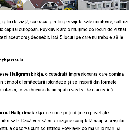
și plin de viață, cunoscut pentru peisajele sale uimitoare, cultura
c capital european, Reykjavik are o mulțime de locuri de vizitat
tezi acest oraș deosebit, iată 5 locuri pe care nu trebuie să le
ykjavikului
 este
Hallgrímskirkja
, o catedrală impresionantă care domină
un simbol al arhitecturii islandeze și se inspiră din formele
În interior, te vei bucura de un spațiu vast și de o acustică
urnul Hallgrímskirkja
, de unde poți obține o priveliște
milor sale. Dacă vrei să ai o imagine completă asupra orașului
pentru a observa cum se întinde Reykjavik pe malurile mării și