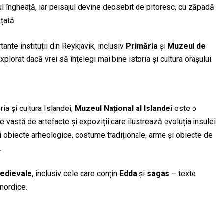
acul îngheață, iar peisajul devine deosebit de pitoresc, cu zăpadă
țată.
tante instituții din Reykjavik, inclusiv
Primăria
și
Muzeul de
xplorat dacă vrei să înțelegi mai bine istoria și cultura orașului.
ia și cultura Islandei,
Muzeul Național al Islandei
este o
 vastă de artefacte și expoziții care ilustrează evoluția insulei
si obiecte arheologice, costume tradiționale, arme și obiecte de
.
edievale
, inclusiv cele care conțin
Edda
și
sagas
– texte
 nordice.