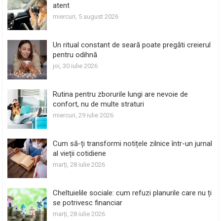
atent
miercuri, 5 august 2026
Un ritual constant de seară poate pregăti creierul
pentru odihnă
joi, 30 iulie 2026
Rutina pentru zborurile lungi are nevoie de
confort, nu de multe straturi
miercuri, 29 iulie 2026
Cum să-ți transformi notițele zilnice într-un jurnal
al vieții cotidiene
marți, 28 iulie 2026
Cheltuielile sociale: cum refuzi planurile care nu ți
se potrivesc financiar
marți, 28 iulie 2026