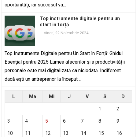
oportunități, iar succesul va…
Top instrumente digitale pentru un
start în forță
—
Vineri, 22 Noiembrie 2024
Top Instrumente Digitale pentru Un Start în Forță: Ghidul
Esențial pentru 2025 Lumea afacerilor și a productivității
personale este mai digitalizată ca niciodată. Indiferent
dacă ești un antreprenor la început…
L
Ma
Mi
J
V
S
D
1
2
3
4
5
6
7
8
9
10
11
12
13
14
15
16