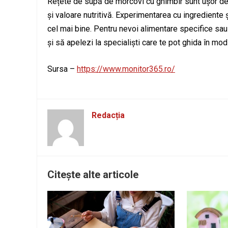
Rețete de supă de morcovi cu ghimbir sunt ușor de i
și valoare nutritivă. Experimentarea cu ingrediente ș
cel mai bine. Pentru nevoi alimentare specifice sau
și să apelezi la specialiști care te pot ghida în mo
Sursa –
https://www.monitor365.ro/
Redacția
Citește alte articole