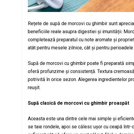
Rețete de supă de morcovi cu ghimbir sunt apreciate 
beneficiile reale asupra digestiei și imunității. Mor
completează preparatul cu note aromate și propriet
atât pentru mesele zilnice, cât și pentru perioadele 
Supă de morcovi cu ghimbir poate fi preparată simp
oferă profunzime și consistență. Textura cremoasă 
potrivită în orice sezon. Alegerea ingredientelor p
reușit.
Supă clasică de morcovi cu ghimbir proaspăt
Aceasta este una dintre cele mai simple și eficient
se taie rondele, apoi se călesc ușor cu ceapă într-