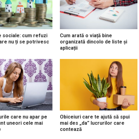
e sociale: cum refuzi
Cum arată o viață bine
are nu ți se potrivesc
organizată dincolo de liste și
aplicații
urile care nu apar pe
Obiceiuri care te ajută să spui
unt uneori cele mai
mai des „da” lucrurilor care
e
contează