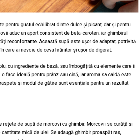
pentru gustul echilibrat dintre dulce și picant, dar și pentru
covii aduc un aport consistent de beta-caroten, iar ghimbirul
ăți reconfortante. Această supă este ușor de adaptat, potrivită
în care ai nevoie de ceva hrănitor și ușor de digerat.
lu, cu ingrediente de bază, sau îmbogățită cu elemente care îi
o face ideală pentru prânz sau cină, iar aroma sa caldă este
roaspete și modul de gătire sunt esențiale pentru un rezultat
e rețete de supă de morcovi cu ghimbir. Morcovii se curăță și
o cantitate mică de ulei. Se adaugă ghimbir proaspăt ras,