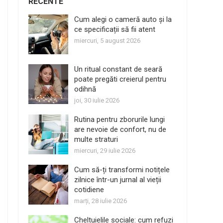
RECENTE
Cum alegi o cameră auto și la
ce specificații să fii atent
miercuri, 5 august 2026
Un ritual constant de seară
poate pregăti creierul pentru
odihnă
joi, 30 iulie 2026
Rutina pentru zborurile lungi
are nevoie de confort, nu de
multe straturi
miercuri, 29 iulie 2026
Cum să-ți transformi notițele
zilnice într-un jurnal al vieții
cotidiene
marți, 28 iulie 2026
Cheltuielile sociale: cum refuzi