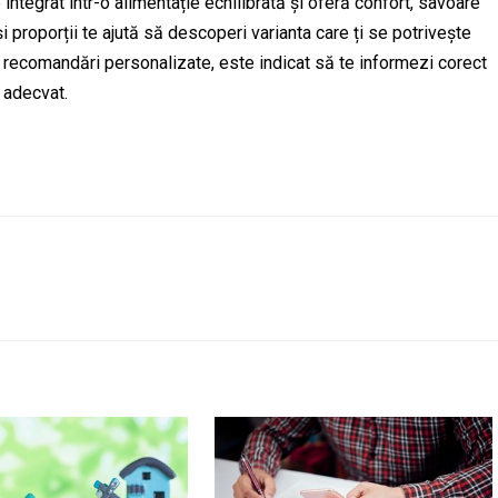
ntegrat într-o alimentație echilibrată și oferă confort, savoare
i proporții te ajută să descoperi varianta care ți se potrivește
 recomandări personalizate, este indicat să te informezi corect
d adecvat.