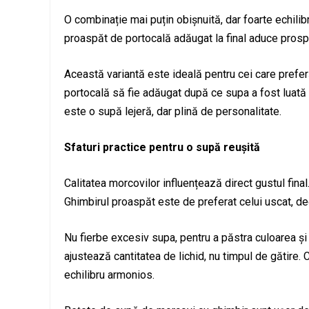
O combinație mai puțin obișnuită, dar foarte echilib
proaspăt de portocală adăugat la final aduce prospeț
Această variantă este ideală pentru cei care prefer
portocală să fie adăugat după ce supa a fost luată d
este o supă lejeră, dar plină de personalitate.
Sfaturi practice pentru o supă reușită
Calitatea morcovilor influențează direct gustul fina
Ghimbirul proaspăt este de preferat celui uscat, d
Nu fierbe excesiv supa, pentru a păstra culoarea și
ajustează cantitatea de lichid, nu timpul de gătire
echilibru armonios.