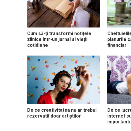
Cum să-ți transformi notițele
Cheltuielil
zilnice într-un jurnal al vieții
planurile c
cotidiene
financiar
De ce creativitatea nu ar trebui
De ce lucr
rezervată doar artiștilor
internet s
important