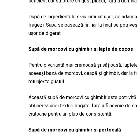
suficient cât să ofere un gust plăcut, fără a domina
După ce ingredientele s-au înmuiat ușor, se adaug
fragezi. Supa se pasează fin, iar la final se potrive
ușor de digerat.
Supă de morcovi cu ghimbir și lapte de cocos
Pentru o variantă mai cremoasă și sățioasă, laptel
aceeași bază de morcovi, ceapă și ghimbir, dar la f
rotunjește gustul.
Această supă de morcovi cu ghimbir este potrivită ș
obținerea unei texturi bogate, fără a fi nevoie de 
crutoane pentru un plus de consistență.
Supă de morcovi cu ghimbir și portocală