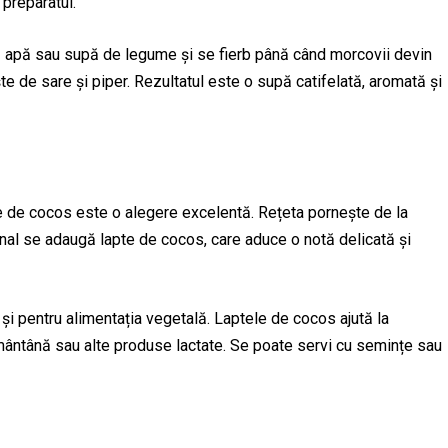
 preparatul.
ă apă sau supă de legume și se fierb până când morcovii devin
ște de sare și piper. Rezultatul este o supă catifelată, aromată și
e de cocos este o alegere excelentă. Rețeta pornește de la
inal se adaugă lapte de cocos, care aduce o notă delicată și
i pentru alimentația vegetală. Laptele de cocos ajută la
smântână sau alte produse lactate. Se poate servi cu semințe sau