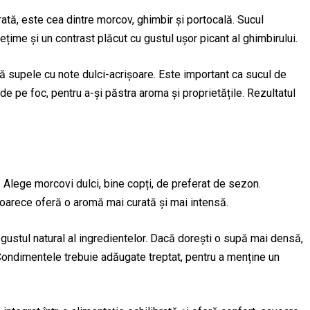
rată, este cea dintre morcov, ghimbir și portocală. Sucul
ime și un contrast plăcut cu gustul ușor picant al ghimbirului.
ă supele cu note dulci-acrișoare. Este important ca sucul de
e pe foc, pentru a-și păstra aroma și proprietățile. Rezultatul
l. Alege morcovi dulci, bine copți, de preferat de sezon.
eoarece oferă o aromă mai curată și mai intensă.
 gustul natural al ingredientelor. Dacă dorești o supă mai densă,
. Condimentele trebuie adăugate treptat, pentru a menține un