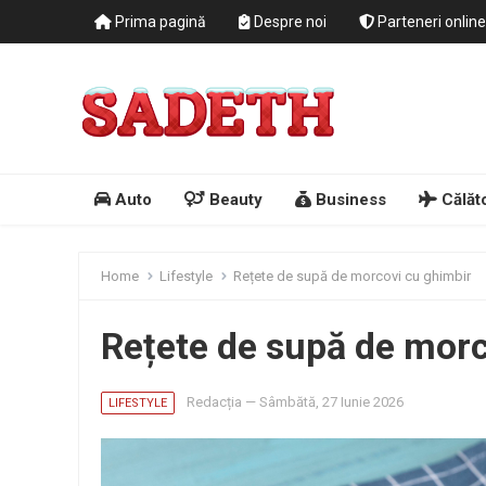
Prima pagină
Despre noi
Parteneri online
Auto
Beauty
Business
Călăto
Home
Lifestyle
Rețete de supă de morcovi cu ghimbir
Rețete de supă de morc
Redacția
—
Sâmbătă, 27 Iunie 2026
LIFESTYLE