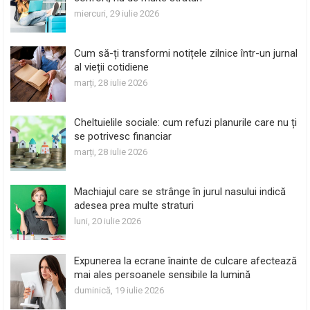
miercuri, 29 iulie 2026
Cum să-ți transformi notițele zilnice într-un jurnal
al vieții cotidiene
marți, 28 iulie 2026
Cheltuielile sociale: cum refuzi planurile care nu ți
se potrivesc financiar
marți, 28 iulie 2026
Machiajul care se strânge în jurul nasului indică
adesea prea multe straturi
luni, 20 iulie 2026
Expunerea la ecrane înainte de culcare afectează
mai ales persoanele sensibile la lumină
duminică, 19 iulie 2026