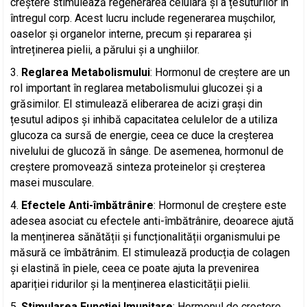
creștere stimulează regenerarea celulară și a țesuturilor în
întregul corp. Acest lucru include regenerarea mușchilor,
oaselor și organelor interne, precum și repararea și
întreținerea pielii, a părului și a unghiilor.
Reglarea Metabolismului
: Hormonul de creștere are un
rol important în reglarea metabolismului glucozei și a
grăsimilor. El stimulează eliberarea de acizi grași din
țesutul adipos și inhibă capacitatea celulelor de a utiliza
glucoza ca sursă de energie, ceea ce duce la creșterea
nivelului de glucoză în sânge. De asemenea, hormonul de
creștere promovează sinteza proteinelor și creșterea
masei musculare.
Efectele Anti-îmbătrânire
: Hormonul de creștere este
adesea asociat cu efectele anti-îmbătrânire, deoarece ajută
la menținerea sănătății și funcționalității organismului pe
măsură ce îmbătrânim. El stimulează producția de colagen
și elastină în piele, ceea ce poate ajuta la prevenirea
apariției ridurilor și la menținerea elasticității pielii.
Stimularea Funcției Imunitare
: Hormonul de creștere