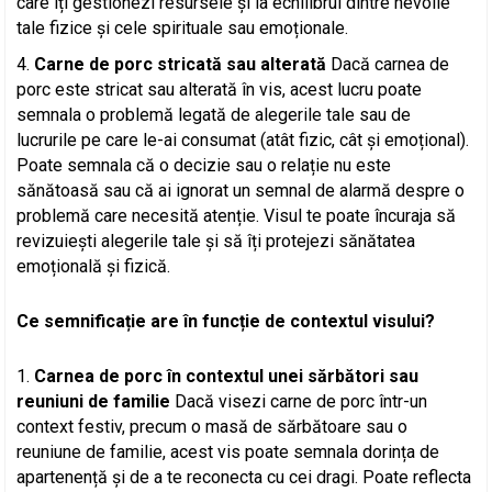
care îți gestionezi resursele și la echilibrul dintre nevoile
tale fizice și cele spirituale sau emoționale.
Carne de porc stricată sau alterată
Dacă carnea de
porc este stricat sau alterată în vis, acest lucru poate
semnala o problemă legată de alegerile tale sau de
lucrurile pe care le-ai consumat (atât fizic, cât și emoțional).
Poate semnala că o decizie sau o relație nu este
sănătoasă sau că ai ignorat un semnal de alarmă despre o
problemă care necesită atenție. Visul te poate încuraja să
revizuiești alegerile tale și să îți protejezi sănătatea
emoțională și fizică.
Ce semnificație are în funcție de contextul visului?
Carnea de porc în contextul unei sărbători sau
reuniuni de familie
Dacă visezi carne de porc într-un
context festiv, precum o masă de sărbătoare sau o
reuniune de familie, acest vis poate semnala dorința de
apartenență și de a te reconecta cu cei dragi. Poate reflecta