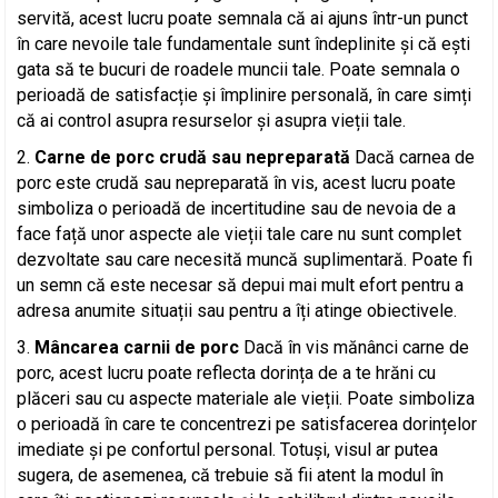
servită, acest lucru poate semnala că ai ajuns într-un punct
în care nevoile tale fundamentale sunt îndeplinite și că ești
gata să te bucuri de roadele muncii tale. Poate semnala o
perioadă de satisfacție și împlinire personală, în care simți
că ai control asupra resurselor și asupra vieții tale.
Carne de porc crudă sau nepreparată
Dacă carnea de
porc este crudă sau nepreparată în vis, acest lucru poate
simboliza o perioadă de incertitudine sau de nevoia de a
face față unor aspecte ale vieții tale care nu sunt complet
dezvoltate sau care necesită muncă suplimentară. Poate fi
un semn că este necesar să depui mai mult efort pentru a
adresa anumite situații sau pentru a îți atinge obiectivele.
Mâncarea carnii de porc
Dacă în vis mănânci carne de
porc, acest lucru poate reflecta dorința de a te hrăni cu
plăceri sau cu aspecte materiale ale vieții. Poate simboliza
o perioadă în care te concentrezi pe satisfacerea dorințelor
imediate și pe confortul personal. Totuși, visul ar putea
sugera, de asemenea, că trebuie să fii atent la modul în