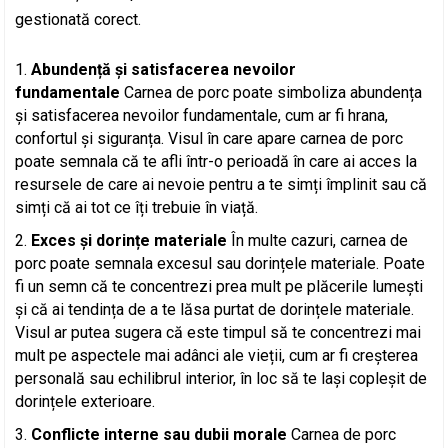
gestionată corect.
Abundență și satisfacerea nevoilor
fundamentale
Carnea de porc poate simboliza abundența
și satisfacerea nevoilor fundamentale, cum ar fi hrana,
confortul și siguranța. Visul în care apare carnea de porc
poate semnala că te afli într-o perioadă în care ai acces la
resursele de care ai nevoie pentru a te simți împlinit sau că
simți că ai tot ce îți trebuie în viață.
Exces și dorințe materiale
În multe cazuri, carnea de
porc poate semnala excesul sau dorințele materiale. Poate
fi un semn că te concentrezi prea mult pe plăcerile lumești
și că ai tendința de a te lăsa purtat de dorințele materiale.
Visul ar putea sugera că este timpul să te concentrezi mai
mult pe aspectele mai adânci ale vieții, cum ar fi creșterea
personală sau echilibrul interior, în loc să te lași copleșit de
dorințele exterioare.
Conflicte interne sau dubii morale
Carnea de porc