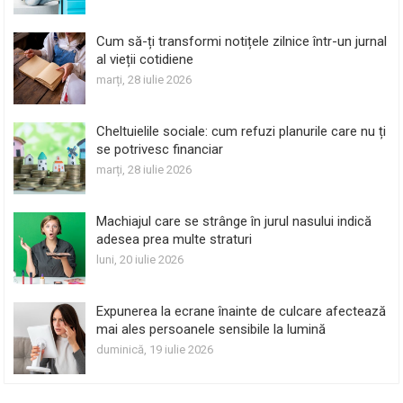
Cum să-ți transformi notițele zilnice într-un jurnal
al vieții cotidiene
marți, 28 iulie 2026
Cheltuielile sociale: cum refuzi planurile care nu ți
se potrivesc financiar
marți, 28 iulie 2026
Machiajul care se strânge în jurul nasului indică
adesea prea multe straturi
luni, 20 iulie 2026
Expunerea la ecrane înainte de culcare afectează
mai ales persoanele sensibile la lumină
duminică, 19 iulie 2026