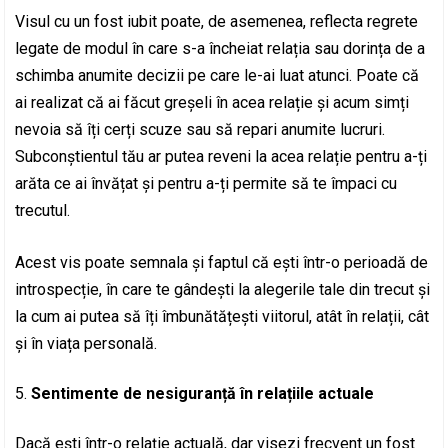
Visul cu un fost iubit poate, de asemenea, reflecta regrete
legate de modul în care s-a încheiat relația sau dorința de a
schimba anumite decizii pe care le-ai luat atunci. Poate că
ai realizat că ai făcut greșeli în acea relație și acum simți
nevoia să îți cerți scuze sau să repari anumite lucruri.
Subconștientul tău ar putea reveni la acea relație pentru a-ți
arăta ce ai învățat și pentru a-ți permite să te împaci cu
trecutul.
Acest vis poate semnala și faptul că ești într-o perioadă de
introspecție, în care te gândești la alegerile tale din trecut și
la cum ai putea să îți îmbunătățești viitorul, atât în relații, cât
și în viața personală.
Sentimente de nesiguranță în relațiile actuale
Dacă ești într-o relație actuală, dar visezi frecvent un fost