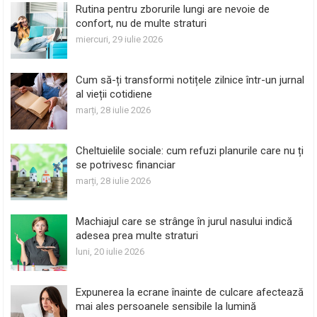
Rutina pentru zborurile lungi are nevoie de
confort, nu de multe straturi
miercuri, 29 iulie 2026
Cum să-ți transformi notițele zilnice într-un jurnal
al vieții cotidiene
marți, 28 iulie 2026
Cheltuielile sociale: cum refuzi planurile care nu ți
se potrivesc financiar
marți, 28 iulie 2026
Machiajul care se strânge în jurul nasului indică
adesea prea multe straturi
luni, 20 iulie 2026
Expunerea la ecrane înainte de culcare afectează
mai ales persoanele sensibile la lumină