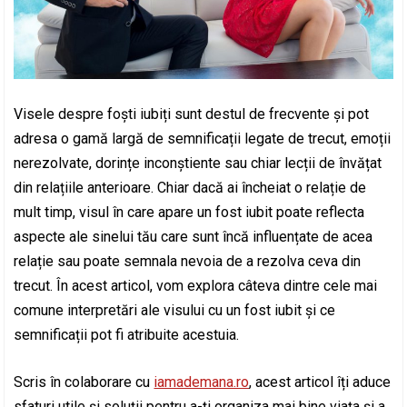
Visele despre foști iubiți sunt destul de frecvente și pot
adresa o gamă largă de semnificații legate de trecut, emoții
nerezolvate, dorințe inconștiente sau chiar lecții de învățat
din relațiile anterioare. Chiar dacă ai încheiat o relație de
mult timp, visul în care apare un fost iubit poate reflecta
aspecte ale sinelui tău care sunt încă influențate de acea
relație sau poate semnala nevoia de a rezolva ceva din
trecut. În acest articol, vom explora câteva dintre cele mai
comune interpretări ale visului cu un fost iubit și ce
semnificații pot fi atribuite acestuia.
Scris în colaborare cu
iamademana.ro
, acest articol îți aduce
sfaturi utile și soluții pentru a-ți organiza mai bine viața și a