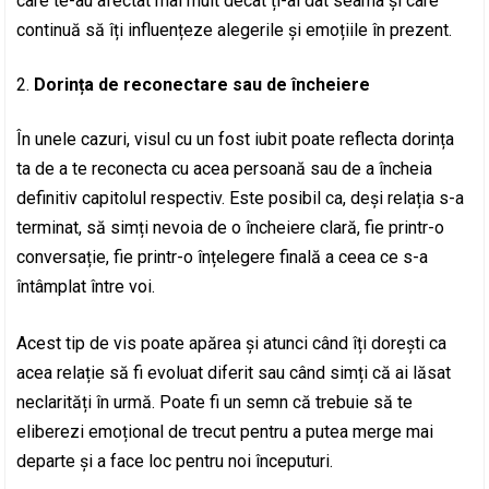
care te-au afectat mai mult decât ți-ai dat seama și care
continuă să îți influențeze alegerile și emoțiile în prezent.
Dorința de reconectare sau de încheiere
În unele cazuri, visul cu un fost iubit poate reflecta dorința
ta de a te reconecta cu acea persoană sau de a încheia
definitiv capitolul respectiv. Este posibil ca, deși relația s-a
terminat, să simți nevoia de o încheiere clară, fie printr-o
conversație, fie printr-o înțelegere finală a ceea ce s-a
întâmplat între voi.
Acest tip de vis poate apărea și atunci când îți dorești ca
acea relație să fi evoluat diferit sau când simți că ai lăsat
neclarități în urmă. Poate fi un semn că trebuie să te
eliberezi emoțional de trecut pentru a putea merge mai
departe și a face loc pentru noi începuturi.