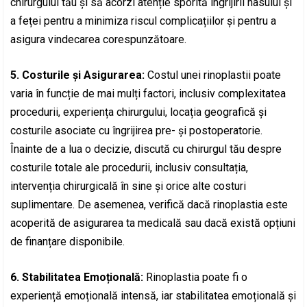
chirurgului tău și să acorzi atenție sporită îngrijirii nasului și
a feței pentru a minimiza riscul complicațiilor și pentru a
asigura vindecarea corespunzătoare.
5. Costurile și Asigurarea:
Costul unei rinoplastii poate
varia în funcție de mai mulți factori, inclusiv complexitatea
procedurii, experiența chirurgului, locația geografică și
costurile asociate cu îngrijirea pre- și postoperatorie.
Înainte de a lua o decizie, discută cu chirurgul tău despre
costurile totale ale procedurii, inclusiv consultația,
intervenția chirurgicală în sine și orice alte costuri
suplimentare. De asemenea, verifică dacă rinoplastia este
acoperită de asigurarea ta medicală sau dacă există opțiuni
de finanțare disponibile.
6. Stabilitatea Emoțională:
Rinoplastia poate fi o
experiență emoțională intensă, iar stabilitatea emoțională și