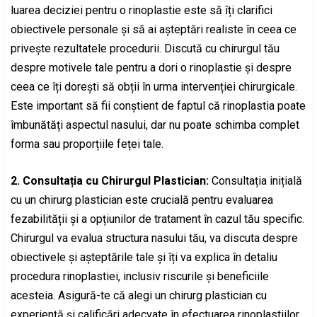
luarea deciziei pentru o rinoplastie este să îți clarifici
obiectivele personale și să ai așteptări realiste în ceea ce
privește rezultatele procedurii. Discută cu chirurgul tău
despre motivele tale pentru a dori o rinoplastie și despre
ceea ce îți dorești să obții în urma intervenției chirurgicale.
Este important să fii conștient de faptul că rinoplastia poate
îmbunătăți aspectul nasului, dar nu poate schimba complet
forma sau proporțiile feței tale.
2. Consultația cu Chirurgul Plastician:
Consultația inițială
cu un chirurg plastician este crucială pentru evaluarea
fezabilității și a opțiunilor de tratament în cazul tău specific.
Chirurgul va evalua structura nasului tău, va discuta despre
obiectivele și așteptările tale și îți va explica în detaliu
procedura rinoplastiei, inclusiv riscurile și beneficiile
acesteia. Asigură-te că alegi un chirurg plastician cu
experiență și calificări adecvate în efectuarea rinoplastiilor.