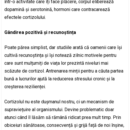
într-o activitate care îți face plăcere, corpul eliberează
dopamină și serotonină, hormoni care contracarează
efectele cortizolului.
Gândirea pozitivă și recunoștința
Poate părea simplist, dar studiile arată că oamenii care își
cultivă recunoștința și își notează zilnic motivele pentru
care sunt mulțumiți de viața lor prezintă niveluri mai
scăzute de cortizol. Antrenarea minții pentru a căuta partea
bună a lucrurilor ajută la reducerea stresului cronic și la
creșterea rezilienței.
Cortizolul nu este dușmanul nostru, ci un mecanism de
supraviețuire al organismului. Devine problematic doar
atunci când îl lăsăm să rămână ridicat prea mult timp. Prin
obiceiuri sănătoase, consecvență și grijă față de noi înșine,