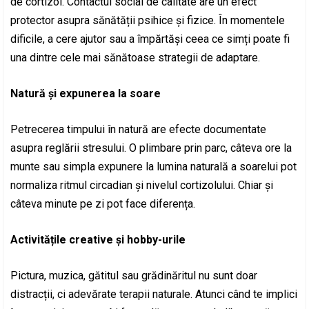
de cortizol. Contactul social de calitate are un efect
protector asupra sănătății psihice și fizice. În momentele
dificile, a cere ajutor sau a împărtăși ceea ce simți poate fi
una dintre cele mai sănătoase strategii de adaptare.
Natură și expunerea la soare
Petrecerea timpului în natură are efecte documentate
asupra reglării stresului. O plimbare prin parc, câteva ore la
munte sau simpla expunere la lumina naturală a soarelui pot
normaliza ritmul circadian și nivelul cortizolului. Chiar și
câteva minute pe zi pot face diferența.
Activitățile creative și hobby-urile
Pictura, muzica, gătitul sau grădinăritul nu sunt doar
distracții, ci adevărate terapii naturale. Atunci când te implici