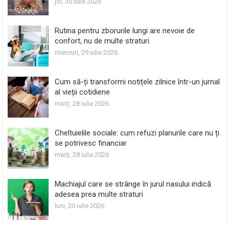
joi, 30 iulie 2026
Rutina pentru zborurile lungi are nevoie de
confort, nu de multe straturi
miercuri, 29 iulie 2026
Cum să-ți transformi notițele zilnice într-un jurnal
al vieții cotidiene
marți, 28 iulie 2026
Cheltuielile sociale: cum refuzi planurile care nu ți
se potrivesc financiar
marți, 28 iulie 2026
Machiajul care se strânge în jurul nasului indică
adesea prea multe straturi
luni, 20 iulie 2026