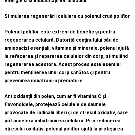
energie și la îmbunătățirea libidoului.
Stimularea regenerării celulare cu polenul crud poliflor
Polenul poliflor este extrem de benefic și pentru
regenerarea celulară. Datorită conținutului său de
aminoacizi esențiali, vitamine și minerale, polenul ajută
la refacerea și repararea celulelor din corp, stimulând
regenerarea acestora. Acest proces este esențial
pentru menținerea unui corp sănătos și pentru
prevenirea îmbătrânirii premature.
Antioxidanții din polen, cum ar fi vitamina C și
flavonoidele, protejează celulele de daunele
provocate de radicalii liberi și de stresul oxidativ, care
pot accelera îmbătrânirea celulară. Prin reducerea
stresului oxidativ, polenul poliflor ajută la protejarea