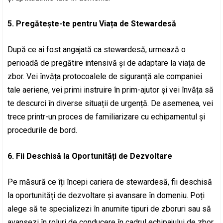
5. Pregătește-te pentru Viața de Stewardesă
După ce ai fost angajată ca stewardesă, urmează o
perioadă de pregătire intensivă și de adaptare la viața de
zbor. Vei învăța protocoalele de siguranță ale companiei
tale aeriene, vei primi instruire în prim-ajutor și vei învăța să
te descurci în diverse situații de urgență. De asemenea, vei
trece printr-un proces de familiarizare cu echipamentul și
procedurile de bord.
6. Fii Deschisă la Oportunități de Dezvoltare
Pe măsură ce îți începi cariera de stewardesă, fii deschisă
la oportunități de dezvoltare și avansare în domeniu. Poți
alege să te specializezi în anumite tipuri de zboruri sau să
avansezi în roluri de conducere în cadrul echipajului de zbor.