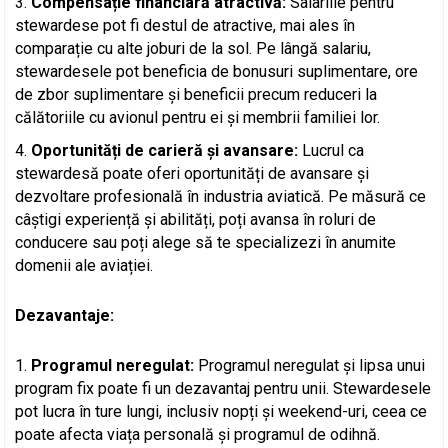
Compensație financiară atractivă:
Salariile pentru
stewardese pot fi destul de atractive, mai ales în
comparație cu alte joburi de la sol. Pe lângă salariu,
stewardesele pot beneficia de bonusuri suplimentare, ore
de zbor suplimentare și beneficii precum reduceri la
călătoriile cu avionul pentru ei și membrii familiei lor.
Oportunități de carieră și avansare:
Lucrul ca
stewardesă poate oferi oportunități de avansare și
dezvoltare profesională în industria aviatică. Pe măsură ce
câștigi experiență și abilități, poți avansa în roluri de
conducere sau poți alege să te specializezi în anumite
domenii ale aviației.
Dezavantaje:
Programul neregulat:
Programul neregulat și lipsa unui
program fix poate fi un dezavantaj pentru unii. Stewardesele
pot lucra în ture lungi, inclusiv nopți și weekend-uri, ceea ce
poate afecta viața personală și programul de odihnă.