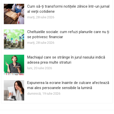
Cum să-ți transformi notițele zilnice într-un jurnal
al vieții cotidiene
marți, 28 iulie 2026
Cheltuielile sociale: cum refuzi planurile care nu ți
se potrivesc financiar
marți, 28 iulie 2026
Machiajul care se strânge în jurul nasului indică
adesea prea multe straturi
luni, 20 iulie 2026
Expunerea la ecrane înainte de culcare afectează
mai ales persoanele sensibile la lumină
duminică, 19 iulie 2026