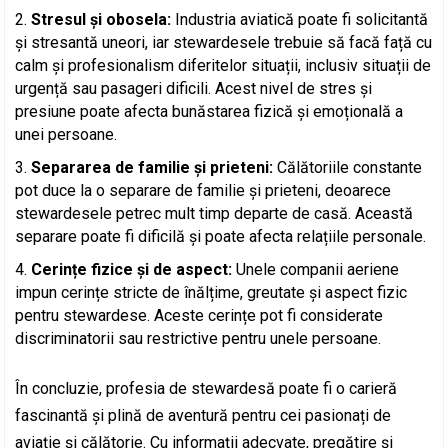
Stresul și obosela:
Industria aviatică poate fi solicitantă
și stresantă uneori, iar stewardesele trebuie să facă față cu
calm și profesionalism diferitelor situații, inclusiv situații de
urgență sau pasageri dificili. Acest nivel de stres și
presiune poate afecta bunăstarea fizică și emoțională a
unei persoane.
Separarea de familie și prieteni:
Călătoriile constante
pot duce la o separare de familie și prieteni, deoarece
stewardesele petrec mult timp departe de casă. Această
separare poate fi dificilă și poate afecta relațiile personale.
Cerințe fizice și de aspect:
Unele companii aeriene
impun cerințe stricte de înălțime, greutate și aspect fizic
pentru stewardese. Aceste cerințe pot fi considerate
discriminatorii sau restrictive pentru unele persoane.
În concluzie, profesia de stewardesă poate fi o carieră
fascinantă și plină de aventură pentru cei pasionați de
aviație și călătorie. Cu informații adecvate, pregătire și