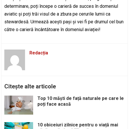
determinare, poți începe o carieră de succes în domeniul
aviatic și poți trăi visul de a zbura pe cerurile lumii ca
stewardesă. Urmează acești pași și vei fi pe drumul cel bun
către o carieră încântătoare în domeniul aviației!
Redacția
Citește alte articole
Top 10 măști de față naturale pe care le
poți face acasă
10 obiceiuri zilnice pentru o viață mai