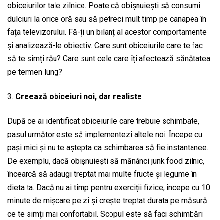
obiceiurilor tale zilnice. Poate că obișnuiești să consumi
dulciuri la orice oră sau să petreci mult timp pe canapea în
fața televizorului. Fă-ți un bilanț al acestor comportamente
și analizează-le obiectiv. Care sunt obiceiurile care te fac
să te simți rău? Care sunt cele care îți afectează sănătatea
pe termen lung?
Creează obiceiuri noi, dar realiste
După ce ai identificat obiceiurile care trebuie schimbate,
pasul următor este să implementezi altele noi. Începe cu
pași mici și nu te aștepta ca schimbarea să fie instantanee.
De exemplu, dacă obișnuiești să mănânci junk food zilnic,
încearcă să adaugi treptat mai multe fructe și legume în
dieta ta. Dacă nu ai timp pentru exerciții fizice, începe cu 10
minute de mișcare pe zi și crește treptat durata pe măsură
ce te simți mai confortabil. Scopul este să faci schimbări