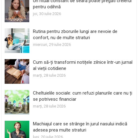
Un ritual constant de seară poate pregăti creierul
pentru odihnă
joi, 30 iulie 2026
Rutina pentru zborurile lungi are nevoie de
confort, nu de multe straturi
miercuri, 29 iulie 2026
Cum să-ți transformi notițele zilnice într-un jurnal
al vieții cotidiene
marți, 28 iulie 2026
Cheltuielile sociale: cum refuzi planurile care nu ți
se potrivesc financiar
marți, 28 iulie 2026
Machiajul care se strânge în jurul nasului indică
adesea prea multe straturi
luni, 20 iulie 2026