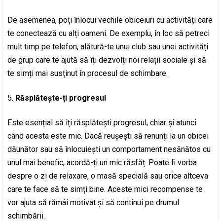
De asemenea, poți înlocui vechile obiceiuri cu activități care
te conectează cu alți oameni. De exemplu, în loc să petreci
mult timp pe telefon, alătură-te unui club sau unei activități
de grup care te ajută să îți dezvolți noi relații sociale și să
te simți mai susținut în procesul de schimbare.
Răsplătește-ți progresul
Este esențial să îți răsplătești progresul, chiar și atunci
când acesta este mic. Dacă reușești să renunți la un obicei
dăunător sau să înlocuiești un comportament nesănătos cu
unul mai benefic, acordă-ți un mic răsfăț. Poate fi vorba
despre o zi de relaxare, o masă specială sau orice altceva
care te face să te simți bine. Aceste mici recompense te
vor ajuta să rămâi motivat și să continui pe drumul
schimbării.