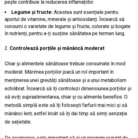
pește contribuie la reducerea inflamațiilor.
Legume și fructe:
Acestea sunt esențiale pentru
aportul de vitamine, minerale și antioxidanți. Încearcă să
consumi o varietate de legume și fructe, colorate și bogate
în nutrienți, pentru a-ți susține sănătatea pe termen lung.
Controlează porțiile și mănâncă moderat
Chiar și alimentele sănătoase trebuie consumate în mod
moderat. Mărimea porțiilor joacă un rol important în
menținerea unei greutăți sănătoase și a unui metabolism
echilibrat. Încearcă să îți controlezi dimensiunea porțiilor și
să eviți supraalimentarea, chiar și cu alimente benefice. O
metodă simplă este să îți folosești farfurii mai mici și să
mănânci lent, astfel încât să îți dai timp să simți senzația
de sațietate.
De asemenea, este important să ai un program regulat de