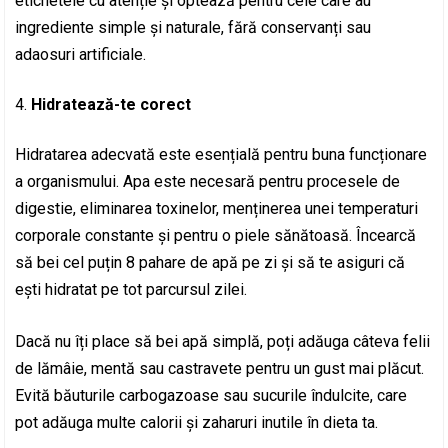
etichetele cu atenție și optează pentru cele care au
ingrediente simple și naturale, fără conservanți sau
adaosuri artificiale.
Hidratează-te corect
Hidratarea adecvată este esențială pentru buna funcționare
a organismului. Apa este necesară pentru procesele de
digestie, eliminarea toxinelor, menținerea unei temperaturi
corporale constante și pentru o piele sănătoasă. Încearcă
să bei cel puțin 8 pahare de apă pe zi și să te asiguri că
ești hidratat pe tot parcursul zilei.
Dacă nu îți place să bei apă simplă, poți adăuga câteva felii
de lămâie, mentă sau castravete pentru un gust mai plăcut.
Evită băuturile carbogazoase sau sucurile îndulcite, care
pot adăuga multe calorii și zaharuri inutile în dieta ta.