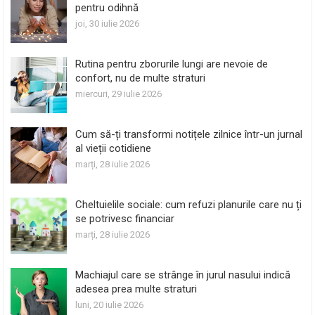
pentru odihnă
joi, 30 iulie 2026
Rutina pentru zborurile lungi are nevoie de
confort, nu de multe straturi
miercuri, 29 iulie 2026
Cum să-ți transformi notițele zilnice într-un jurnal
al vieții cotidiene
marți, 28 iulie 2026
Cheltuielile sociale: cum refuzi planurile care nu ți
se potrivesc financiar
marți, 28 iulie 2026
Machiajul care se strânge în jurul nasului indică
adesea prea multe straturi
luni, 20 iulie 2026