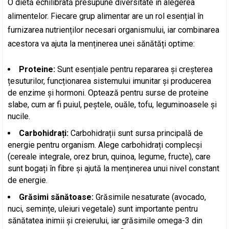
O dietă echilibrată presupune diversitate în alegerea
alimentelor. Fiecare grup alimentar are un rol esențial în
furnizarea nutrienților necesari organismului, iar combinarea
acestora va ajuta la menținerea unei sănătăți optime:
Proteine:
Sunt esențiale pentru repararea și creșterea
țesuturilor, funcționarea sistemului imunitar și producerea
de enzime și hormoni. Optează pentru surse de proteine
slabe, cum ar fi puiul, peștele, ouăle, tofu, leguminoasele și
nucile.
Carbohidrați:
Carbohidrații sunt sursa principală de
energie pentru organism. Alege carbohidrați complecși
(cereale integrale, orez brun, quinoa, legume, fructe), care
sunt bogați în fibre și ajută la menținerea unui nivel constant
de energie.
Grăsimi sănătoase:
Grăsimile nesaturate (avocado,
nuci, semințe, uleiuri vegetale) sunt importante pentru
sănătatea inimii și creierului, iar grăsimile omega-3 din