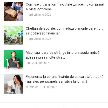
Cum să-ți transformi notițele zilnice într-un jurnal
al vieții cotidiene
marți, 28 iulie 2026
Cheltuielile sociale: cum refuzi planurile care nu ți
se potrivesc financiar
marți, 28 iulie 2026
Machiajul care se strânge în jurul nasului indică
adesea prea multe straturi
luni, 20 iulie 2026
Expunerea la ecrane înainte de culcare afectează
mai ales persoanele sensibile la lumină
duminică, 19 iulie 2026