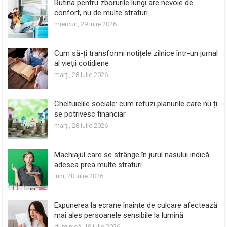
Rutina pentru zborurile lungi are nevoie de
confort, nu de multe straturi
miercuri, 29 iulie 2026
Cum să-ți transformi notițele zilnice într-un jurnal
al vieții cotidiene
marți, 28 iulie 2026
Cheltuielile sociale: cum refuzi planurile care nu ți
se potrivesc financiar
marți, 28 iulie 2026
Machiajul care se strânge în jurul nasului indică
adesea prea multe straturi
luni, 20 iulie 2026
Expunerea la ecrane înainte de culcare afectează
mai ales persoanele sensibile la lumină
duminică, 19 iulie 2026