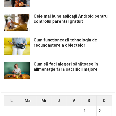
Cele mai bune aplicații Android pentru
controlul parental gratuit
Cum funcționează tehnologia de
recunoaștere a obiectelor
Cum să faci alegeri sănătoase în
alimentație fără sacrificii majore
L
Ma
Mi
J
V
S
D
1
2