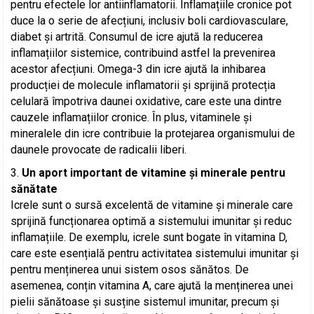
pentru efectele lor antiinflamatorii. Inflamațiile cronice pot
duce la o serie de afecțiuni, inclusiv boli cardiovasculare,
diabet și artrită. Consumul de icre ajută la reducerea
inflamațiilor sistemice, contribuind astfel la prevenirea
acestor afecțiuni. Omega-3 din icre ajută la inhibarea
producției de molecule inflamatorii și sprijină protecția
celulară împotriva daunei oxidative, care este una dintre
cauzele inflamațiilor cronice. În plus, vitaminele și
mineralele din icre contribuie la protejarea organismului de
daunele provocate de radicalii liberi.
Un aport important de vitamine și minerale pentru
sănătate
Icrele sunt o sursă excelentă de vitamine și minerale care
sprijină funcționarea optimă a sistemului imunitar și reduc
inflamațiile. De exemplu, icrele sunt bogate în vitamina D,
care este esențială pentru activitatea sistemului imunitar și
pentru menținerea unui sistem osos sănătos. De
asemenea, conțin vitamina A, care ajută la menținerea unei
pielii sănătoase și susține sistemul imunitar, precum și