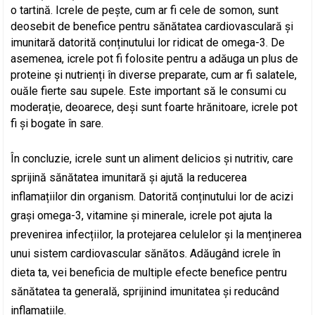
o tartină. Icrele de pește, cum ar fi cele de somon, sunt
deosebit de benefice pentru sănătatea cardiovasculară și
imunitară datorită conținutului lor ridicat de omega-3. De
asemenea, icrele pot fi folosite pentru a adăuga un plus de
proteine și nutrienți în diverse preparate, cum ar fi salatele,
ouăle fierte sau supele. Este important să le consumi cu
moderație, deoarece, deși sunt foarte hrănitoare, icrele pot
fi și bogate în sare.
În concluzie, icrele sunt un aliment delicios și nutritiv, care
sprijină sănătatea imunitară și ajută la reducerea
inflamațiilor din organism. Datorită conținutului lor de acizi
grași omega-3, vitamine și minerale, icrele pot ajuta la
prevenirea infecțiilor, la protejarea celulelor și la menținerea
unui sistem cardiovascular sănătos. Adăugând icrele în
dieta ta, vei beneficia de multiple efecte benefice pentru
sănătatea ta generală, sprijinind imunitatea și reducând
inflamațiile.