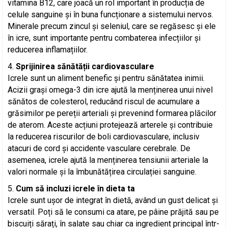
vitamina B12, care joacă un rol important în producția de
celule sanguine și în buna funcționare a sistemului nervos.
Minerale precum zincul și seleniul, care se regăsesc și ele
în icre, sunt importante pentru combaterea infecțiilor și
reducerea inflamațiilor.
Sprijinirea sănătății cardiovasculare
Icrele sunt un aliment benefic și pentru sănătatea inimii.
Acizii grași omega-3 din icre ajută la menținerea unui nivel
sănătos de colesterol, reducând riscul de acumulare a
grăsimilor pe pereții arteriali și prevenind formarea plăcilor
de aterom. Aceste acțiuni protejează arterele și contribuie
la reducerea riscurilor de boli cardiovasculare, inclusiv
atacuri de cord și accidente vasculare cerebrale. De
asemenea, icrele ajută la menținerea tensiunii arteriale la
valori normale și la îmbunătățirea circulației sanguine.
Cum să incluzi icrele în dieta ta
Icrele sunt ușor de integrat în dietă, având un gust delicat și
versatil. Poți să le consumi ca atare, pe pâine prăjită sau pe
biscuiți sărați, în salate sau chiar ca ingredient principal într-