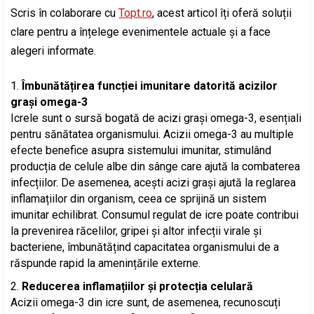
Scris în colaborare cu
Topt.ro
, acest articol îți oferă soluții
clare pentru a înțelege evenimentele actuale și a face
alegeri informate.
Îmbunătățirea funcției imunitare datorită acizilor
grași omega-3
Icrele sunt o sursă bogată de acizi grași omega-3, esențiali
pentru sănătatea organismului. Acizii omega-3 au multiple
efecte benefice asupra sistemului imunitar, stimulând
producția de celule albe din sânge care ajută la combaterea
infecțiilor. De asemenea, acești acizi grași ajută la reglarea
inflamațiilor din organism, ceea ce sprijină un sistem
imunitar echilibrat. Consumul regulat de icre poate contribui
la prevenirea răcelilor, gripei și altor infecții virale și
bacteriene, îmbunătățind capacitatea organismului de a
răspunde rapid la amenințările externe.
Reducerea inflamațiilor și protecția celulară
Acizii omega-3 din icre sunt, de asemenea, recunoscuți