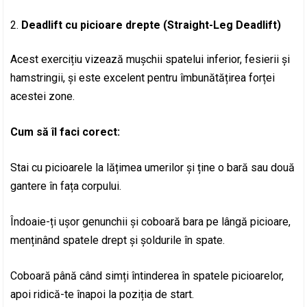
Deadlift cu picioare drepte (Straight-Leg Deadlift)
Acest exercițiu vizează mușchii spatelui inferior, fesierii și
hamstringii, și este excelent pentru îmbunătățirea forței
acestei zone.
Cum să îl faci corect:
Stai cu picioarele la lățimea umerilor și ține o bară sau două
gantere în fața corpului.
Îndoaie-ți ușor genunchii și coboară bara pe lângă picioare,
menținând spatele drept și șoldurile în spate.
Coboară până când simți întinderea în spatele picioarelor,
apoi ridică-te înapoi la poziția de start.