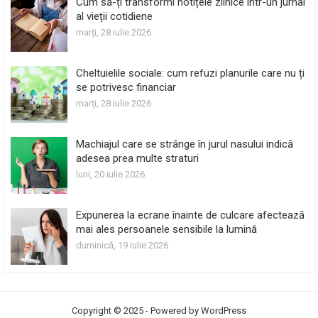
Cum să-ți transformi notițele zilnice într-un jurnal
al vieții cotidiene
marți, 28 iulie 2026
Cheltuielile sociale: cum refuzi planurile care nu ți
se potrivesc financiar
marți, 28 iulie 2026
Machiajul care se strânge în jurul nasului indică
adesea prea multe straturi
luni, 20 iulie 2026
Expunerea la ecrane înainte de culcare afectează
mai ales persoanele sensibile la lumină
duminică, 19 iulie 2026
Copyright © 2025 - Powered by
WordPress