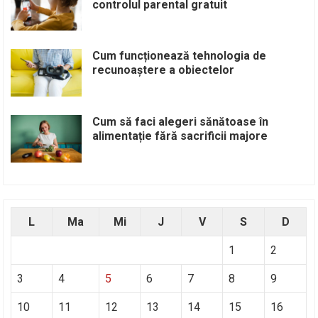
controlul parental gratuit
Cum funcționează tehnologia de
recunoaștere a obiectelor
Cum să faci alegeri sănătoase în
alimentație fără sacrificii majore
L
Ma
Mi
J
V
S
D
1
2
3
4
5
6
7
8
9
10
11
12
13
14
15
16