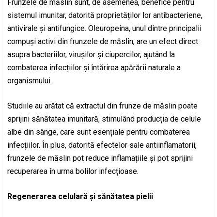
Frunzele de măslin sunt, de asemenea, benefice pentru
sistemul imunitar, datorită proprietăților lor antibacteriene,
antivirale și antifungice. Oleuropeina, unul dintre principalii
compuși activi din frunzele de măslin, are un efect direct
asupra bacteriilor, virușilor și ciupercilor, ajutând la
combaterea infecțiilor și întărirea apărării naturale a
organismului.
Studiile au arătat că extractul din frunze de măslin poate
sprijini sănătatea imunitară, stimulând producția de celule
albe din sânge, care sunt esențiale pentru combaterea
infecțiilor. În plus, datorită efectelor sale antiinflamatorii,
frunzele de măslin pot reduce inflamațiile și pot sprijini
recuperarea în urma bolilor infecțioase.
Regenerarea celulară și sănătatea pielii