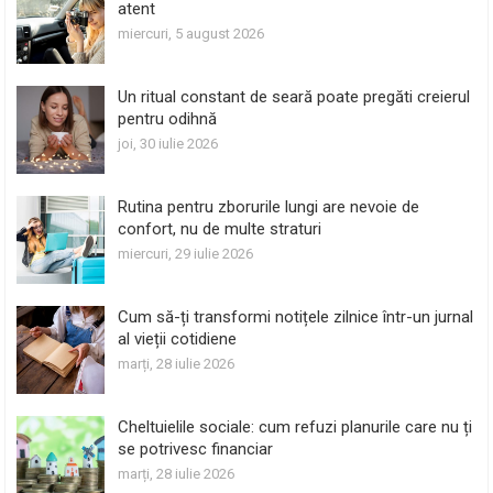
atent
miercuri, 5 august 2026
Un ritual constant de seară poate pregăti creierul
pentru odihnă
joi, 30 iulie 2026
Rutina pentru zborurile lungi are nevoie de
confort, nu de multe straturi
miercuri, 29 iulie 2026
Cum să-ți transformi notițele zilnice într-un jurnal
al vieții cotidiene
marți, 28 iulie 2026
Cheltuielile sociale: cum refuzi planurile care nu ți
se potrivesc financiar
marți, 28 iulie 2026