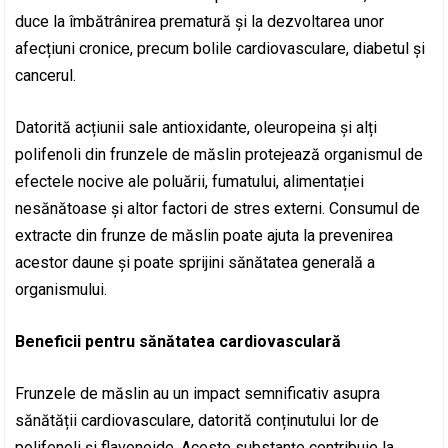
duce la îmbătrânirea prematură și la dezvoltarea unor
afecțiuni cronice, precum bolile cardiovasculare, diabetul și
cancerul.
Datorită acțiunii sale antioxidante, oleuropeina și alți
polifenoli din frunzele de măslin protejează organismul de
efectele nocive ale poluării, fumatului, alimentației
nesănătoase și altor factori de stres externi. Consumul de
extracte din frunze de măslin poate ajuta la prevenirea
acestor daune și poate sprijini sănătatea generală a
organismului.
Beneficii pentru sănătatea cardiovasculară
Frunzele de măslin au un impact semnificativ asupra
sănătății cardiovasculare, datorită conținutului lor de
polifenoli și flavonoide. Aceste substanțe contribuie la