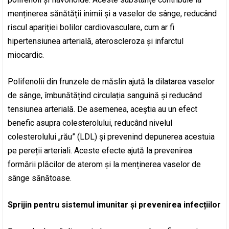
menținerea sănătății inimii și a vaselor de sânge, reducând
riscul apariției bolilor cardiovasculare, cum ar fi
hipertensiunea arterială, ateroscleroza și infarctul
miocardic.
Polifenolii din frunzele de măslin ajută la dilatarea vaselor
de sânge, îmbunătățind circulația sanguină și reducând
tensiunea arterială. De asemenea, aceștia au un efect
benefic asupra colesterolului, reducând nivelul
colesterolului „rău” (LDL) și prevenind depunerea acestuia
pe pereții arteriali. Aceste efecte ajută la prevenirea
formării plăcilor de aterom și la menținerea vaselor de
sânge sănătoase.
Sprijin pentru sistemul imunitar și prevenirea infecțiilor