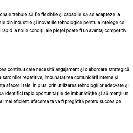
onale trebuie să fie flexibile și capabile să se adapteze la
e din industrie și inovațiile tehnologice pentru a înțelege ce
rapid la noile condiții ale pieței poate fi un avantaj competitiv
es continuu care necesită angajament și o abordare strategică.
sarcinilor repetitive, îmbunătățirea comunicării interne și
ța afacerii tale. În plus, prin utilizarea tehnologiilor adecvate și
 identifici rapid oportunitățile de îmbunătățire și să menții un
l mai eficient, afacerea ta va fi pregătită pentru succes pe