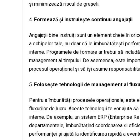
și minimizează riscul de greșeli.
Formează și instruiește continuu angajații
Angajații bine instruiți sunt un element cheie în ori
a echipelor tale, nu doar că le îmbunătățești perfor
interne. Programele de formare ar trebui să includă 
management al timpului. De asemenea, este importan
procesul operațional și să își asume responsabilit
Folosește tehnologii de management al fluxur
Pentru a îmbunătăți procesele operaționale, este 
fluxurilor de lucru. Aceste tehnologii te vor ajuta 
interne. De exemplu, un sistem ERP (Enterprise Res
departamentele, îmbunătățind coordonarea și eficie
performanței și ajută la identificarea rapidă a event