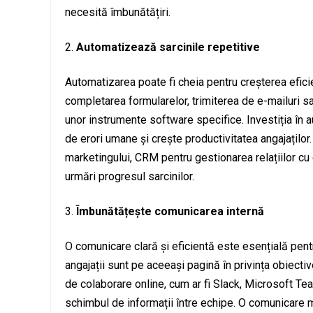
necesită îmbunătățiri.
Automatizează sarcinile repetitive
Automatizarea poate fi cheia pentru creșterea eficien
completarea formularelor, trimiterea de e-mailuri sa
unor instrumente software specifice. Investiția în 
de erori umane și crește productivitatea angajaților
marketingului, CRM pentru gestionarea relațiilor cu
urmări progresul sarcinilor.
Îmbunătățește comunicarea internă
O comunicare clară și eficientă este esențială pent
angajații sunt pe aceeași pagină în privința obiectiv
de colaborare online, cum ar fi Slack, Microsoft Te
schimbul de informații între echipe. O comunicare ma