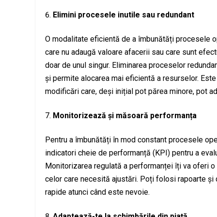
Elimini procesele inutile sau redundant
O modalitate eficientă de a îmbunătăți procesele o
care nu adaugă valoare afacerii sau care sunt efect
doar de unul singur. Eliminarea proceselor redund
și permite alocarea mai eficientă a resurselor. Est
modificări care, deși inițial pot părea minore, pot 
Monitorizează și măsoară performanța
Pentru a îmbunătăți în mod constant procesele ope
indicatori cheie de performanță (KPI) pentru a evalu
Monitorizarea regulată a performanței îți va oferi 
celor care necesită ajustări. Poți folosi rapoarte și
rapide atunci când este nevoie.
Adaptează-te la schimbările din piață