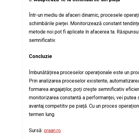
Într-un mediu de afaceri dinamic, procesele operați
schimbările pieței. Monitorizează constant tendințel
metode noi pot fi aplicate în afacerea ta. Răspunsul 
semnificativ.
Concluzie
Îmbunătățirea proceselor operaționale este un proc
Prin analizarea proceselor existente, automatizarea 
formarea angajaților, poți crește semnificativ eficien
monitorizarea constantă a performanței, vei putea să
avantaj competitiv pe piață. Cu un proces operaționa
termen lung.
Sursă:
oraan.ro