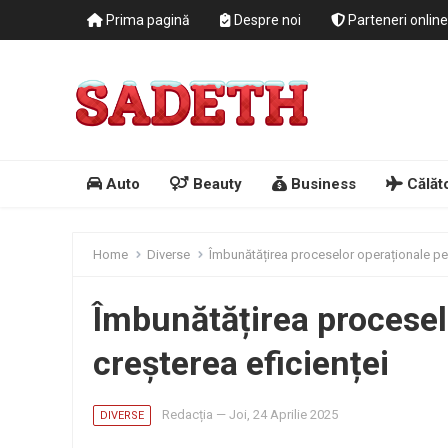
Prima pagină
Despre noi
Parteneri online
Auto
Beauty
Business
Călăto
Home
Diverse
Îmbunătățirea proceselor operaționale pen
Îmbunătățirea procesel
creșterea eficienței
Redacția
—
Joi, 24 Aprilie 2025
DIVERSE