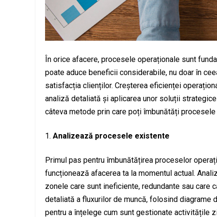
În orice afacere, procesele operaționale sunt funda
poate aduce beneficii considerabile, nu doar în ceea 
satisfacția clienților. Creșterea eficienței operațio
analiză detaliată și aplicarea unor soluții strategic
câteva metode prin care poți îmbunătăți procesele o
Analizează procesele existente
Primul pas pentru îmbunătățirea proceselor operațio
funcționează afacerea ta la momentul actual. Analiz
zonele care sunt ineficiente, redundante sau care ca
detaliată a fluxurilor de muncă, folosind diagrame 
pentru a înțelege cum sunt gestionate activitățile zi