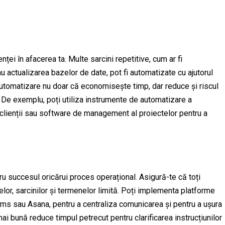
ței în afacerea ta. Multe sarcini repetitive, cum ar fi
u actualizarea bazelor de date, pot fi automatizate cu ajutorul
automatizare nu doar că economisește timp, dar reduce și riscul
. De exemplu, poți utiliza instrumente de automatizare a
 clienții sau software de management al proiectelor pentru a
ru succesul oricărui proces operațional. Asigură-te că toți
elor, sarcinilor și termenelor limită. Poți implementa platforme
ams sau Asana, pentru a centraliza comunicarea și pentru a ușura
i bună reduce timpul petrecut pentru clarificarea instrucțiunilor