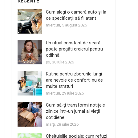
RECENTE
Cum alegi o cameră auto și la
ce specificații să fii atent
miercuri, 5 august 2026
Un ritual constant de seară
poate pregăti creierul pentru
odihnă
joi, 30 iulie 2026
Rutina pentru zborurile lungi
are nevoie de confort, nu de
multe straturi
miercuri, 29 iulie 2026
Cum să-ți transformi notițele
zilnice într-un jurnal al vieții
cotidiene
marți, 28 iulie 2026
Cheltuielile sociale: cum refuzi