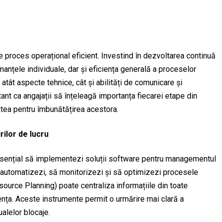
ce proces operațional eficient. Investind în dezvoltarea continuă
manțele individuale, dar și eficiența generală a proceselor
atât aspecte tehnice, cât și abilități de comunicare și
t ca angajații să înțeleagă importanța fiecarei etape din
atea pentru îmbunătățirea acestora.
ilor de lucru
esențial să implementezi soluții software pentru managementul
să automatizezi, să monitorizezi și să optimizezi procesele
ource Planning) poate centraliza informațiile din toate
nța. Aceste instrumente permit o urmărire mai clară a
ualelor blocaje.