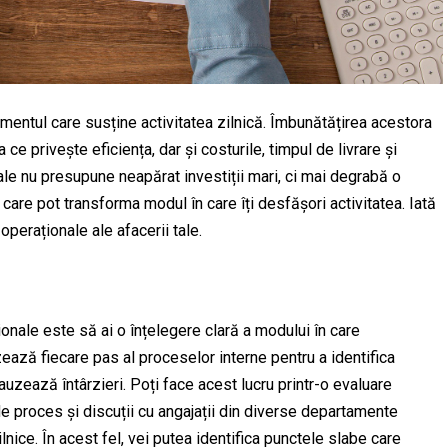
mentul care susține activitatea zilnică. Îmbunătățirea acestora
ce privește eficiența, dar și costurile, timpul de livrare și
nale nu presupune neapărat investiții mari, ci mai degrabă o
e care pot transforma modul în care îți desfășori activitatea. Iată
peraționale ale afacerii tale.
nale este să ai o înțelegere clară a modului în care
ează fiecare pas al proceselor interne pentru a identifica
uzează întârzieri. Poți face acest lucru printr-o evaluare
de proces și discuții cu angajații din diverse departamente
lnice. În acest fel, vei putea identifica punctele slabe care