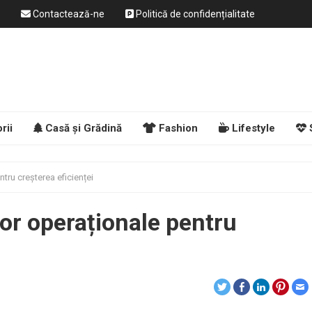
Contactează-ne
Politică de confidențialitate
rii
Casă și Grădină
Fashion
Lifestyle
tru creșterea eficienței
or operaționale pentru