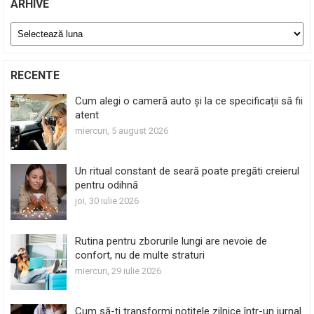
ARHIVE
Arhive
RECENTE
Cum alegi o cameră auto și la ce specificații să fii
atent
miercuri, 5 august 2026
Un ritual constant de seară poate pregăti creierul
pentru odihnă
joi, 30 iulie 2026
Rutina pentru zborurile lungi are nevoie de
confort, nu de multe straturi
miercuri, 29 iulie 2026
Cum să-ți transformi notițele zilnice într-un jurnal