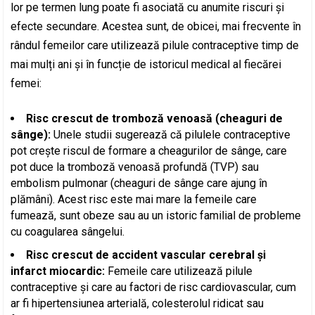
lor pe termen lung poate fi asociată cu anumite riscuri și
efecte secundare. Acestea sunt, de obicei, mai frecvente în
rândul femeilor care utilizează pilule contraceptive timp de
mai mulți ani și în funcție de istoricul medical al fiecărei
femei:
Risc crescut de tromboză venoasă (cheaguri de
sânge):
Unele studii sugerează că pilulele contraceptive
pot crește riscul de formare a cheagurilor de sânge, care
pot duce la tromboză venoasă profundă (TVP) sau
embolism pulmonar (cheaguri de sânge care ajung în
plămâni). Acest risc este mai mare la femeile care
fumează, sunt obeze sau au un istoric familial de probleme
cu coagularea sângelui.
Risc crescut de accident vascular cerebral și
infarct miocardic:
Femeile care utilizează pilule
contraceptive și care au factori de risc cardiovascular, cum
ar fi hipertensiunea arterială, colesterolul ridicat sau