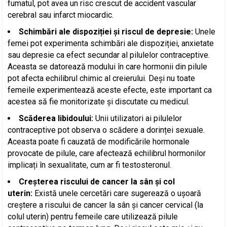
fumatul, pot avea un risc crescut de accident vascular
cerebral sau infarct miocardic.
Schimbări ale dispoziției și riscul de depresie:
Unele
femei pot experimenta schimbări ale dispoziției, anxietate
sau depresie ca efect secundar al pilulelor contraceptive.
Aceasta se datorează modului în care hormonii din pilule
pot afecta echilibrul chimic al creierului. Deși nu toate
femeile experimentează aceste efecte, este important ca
acestea să fie monitorizate și discutate cu medicul.
Scăderea libidoului:
Unii utilizatori ai pilulelor
contraceptive pot observa o scădere a dorinței sexuale.
Aceasta poate fi cauzată de modificările hormonale
provocate de pilule, care afectează echilibrul hormonilor
implicați în sexualitate, cum ar fi testosteronul.
Creșterea riscului de cancer la sân și col
uterin:
Există unele cercetări care sugerează o ușoară
creștere a riscului de cancer la sân și cancer cervical (la
colul uterin) pentru femeile care utilizează pilule