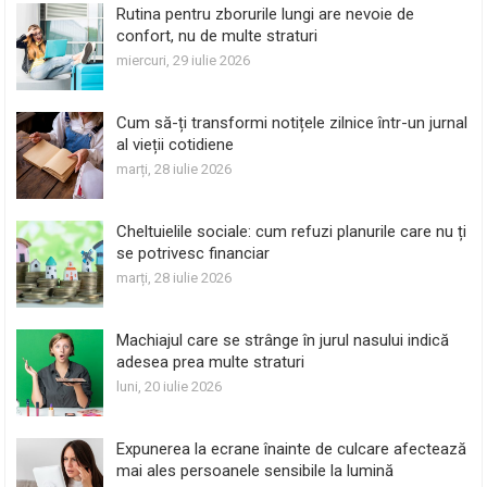
Rutina pentru zborurile lungi are nevoie de
confort, nu de multe straturi
miercuri, 29 iulie 2026
Cum să-ți transformi notițele zilnice într-un jurnal
al vieții cotidiene
marți, 28 iulie 2026
Cheltuielile sociale: cum refuzi planurile care nu ți
se potrivesc financiar
marți, 28 iulie 2026
Machiajul care se strânge în jurul nasului indică
adesea prea multe straturi
luni, 20 iulie 2026
Expunerea la ecrane înainte de culcare afectează
mai ales persoanele sensibile la lumină