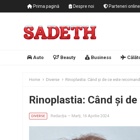
Prima pagină
Despre noi
Parteneri online
Auto
Beauty
Business
Călăto
Home
Diverse
Rinoplastia: Când și de ce este recoman
Rinoplastia: Când și d
Redacția
—
Marți, 16 Aprilie 2024
DIVERSE