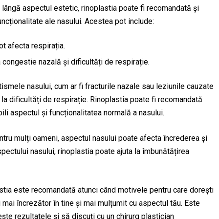
lângă aspectul estetic, rinoplastia poate fi recomandată și
ncționalitate ale nasului. Acestea pot include:
t afecta respirația.
congestie nazală și dificultăți de respirație.
smele nasului, cum ar fi fracturile nazale sau leziunile cauzate
la dificultăți de respirație. Rinoplastia poate fi recomandată
li aspectul și funcționalitatea normală a nasului.
tru mulți oameni, aspectul nasului poate afecta încrederea și
ectului nasului, rinoplastia poate ajuta la îmbunătățirea
tia este recomandată atunci când motivele pentru care dorești
i mai încrezător în tine și mai mulțumit cu aspectul tău. Este
ște rezultatele și să discuți cu un chirurg plastician