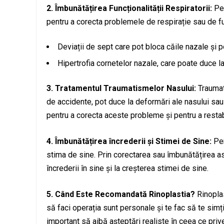
2. Îmbunătățirea Funcționalității Respiratorii:
Pe 
pentru a corecta problemele de respirație sau de fu
Deviații de sept care pot bloca căile nazale și po
Hipertrofia cornetelor nazale, care poate duce la 
3. Tratamentul Traumatismelor Nasului:
Traumati
de accidente, pot duce la deformări ale nasului sau 
pentru a corecta aceste probleme și pentru a restabi
4. Îmbunătățirea încrederii și Stimei de Sine:
Pen
stima de sine. Prin corectarea sau îmbunătățirea asp
încrederii în sine și la creșterea stimei de sine.
5. Când Este Recomandată Rinoplastia?
Rinoplas
să faci operația sunt personale și te fac să te simț
important să aibă așteptări realiste în ceea ce prive