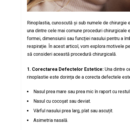
Rinoplastia, cunoscută și sub numele de chirurgie e
una dintre cele mai comune proceduri chirurgicale 
formei, dimensiunii sau funcției nasului pentru a î
respirație. În acest articol, vom explora motivele p
să consideri această procedură chirurgicală.
1. Corectarea Defectelor Estetice:
Una dintre c
rinoplastie este dorința de a corecta defectele este
Nasul prea mare sau prea mic în raport cu restul 
Nasul cu cocoșat sau deviat.
Vârful nasului prea larg, plat sau ascuțit.
Asimetria nasală.