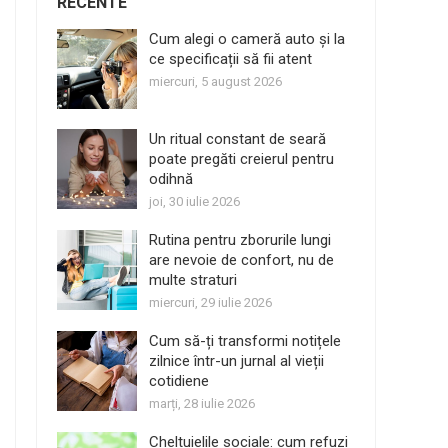
RECENTE
Cum alegi o cameră auto și la
ce specificații să fii atent
miercuri, 5 august 2026
Un ritual constant de seară
poate pregăti creierul pentru
odihnă
joi, 30 iulie 2026
Rutina pentru zborurile lungi
are nevoie de confort, nu de
multe straturi
miercuri, 29 iulie 2026
Cum să-ți transformi notițele
zilnice într-un jurnal al vieții
cotidiene
marți, 28 iulie 2026
Cheltuielile sociale: cum refuzi