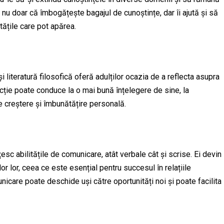
a nu doar că îmbogățește bagajul de cunoștințe, dar îi ajută și să
tățile care pot apărea.
i literatură filosofică oferă adulților ocazia de a reflecta asupra
lecție poate conduce la o mai bună înțelegere de sine, la
i de creștere și îmbunătățire personală.
ățesc abilitățile de comunicare, atât verbale cât și scrise. Ei devin
r lor, ceea ce este esențial pentru succesul în relațiile
icare poate deschide uși către oportunități noi și poate facilita