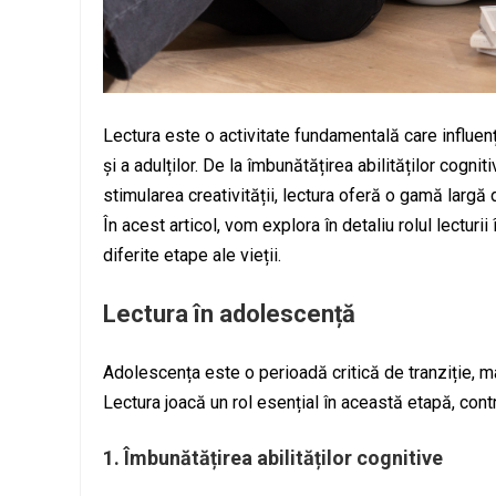
Lectura este o activitate fundamentală care influen
și a adulților. De la îmbunătățirea abilităților cogni
stimularea creativității, lectura oferă o gamă largă 
În acest articol, vom explora în detaliu rolul lectur
diferite etape ale vieții.
Lectura în adolescență
Adolescența este o perioadă critică de tranziție, 
Lectura joacă un rol esențial în această etapă, contri
1. Îmbunătățirea abilităților cognitive