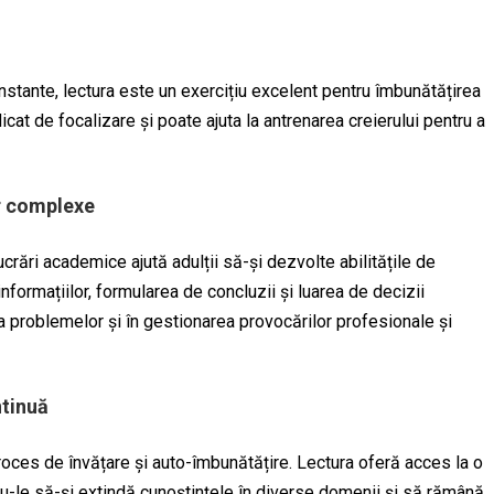
nstante, lectura este un exercițiu excelent pentru îmbunătățirea
idicat de focalizare și poate ajuta la antrenarea creierului pentru a
or complexe
lucrări academice ajută adulții să-și dezvolte abilitățile de
nformațiilor, formularea de concluzii și luarea de decizii
a problemelor și în gestionarea provocărilor profesionale și
ntinuă
roces de învățare și auto-îmbunătățire. Lectura oferă acces la o
u-le să-și extindă cunoștințele în diverse domenii și să rămână