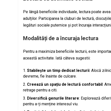
Pe lângă beneficiile individuale, lectura poate avea 
adulților. Participarea la cluburi de lectură, discuți
legături sociale puternice și pot încuraja interacți
Modalități de a încuraja lectura
Pentru a maximiza beneficiile lecturii, este import
această activitate. Iată câteva sugestii:
Stabilește un timp dedicat lecturii
: Alocă zilni
devreme, fie înainte de culcare.
Creează un spațiu de lectură confortabil
: Ame
retrage pentru a citi.
Diversifică genurile literare
: Explorează diferi
pentru a-ți menține interesul viu.