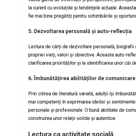
la curent cu evoluțiile și tendințele actuale. Aceast
fie mai bine pregătiți pentru schimbările și oportuni
5. Dezvoltarea personală și auto-reflecția
Lectura de cărți de dezvoltare personală, biografii ș
propriei vieți, valori și obiective. Aceasta auto-ref
clarificarea priorităților și la identificarea unor că
6. Îmbunătățirea abilităților de comunicare
Prin citirea de literatură variată, adulții își îmbunăt
mai competenți în exprimarea ideilor și sentimentelo
personale și profesionale. O bună abilitate de comun
construirea unor relații solide și autentice.
Lectura ca activitate socială