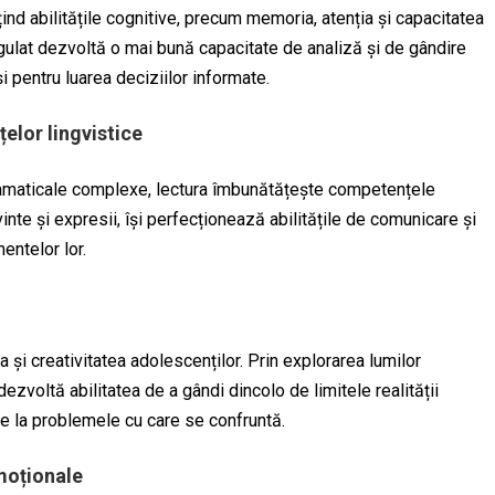
ind abilitățile cognitive, precum memoria, atenția și capacitatea
gulat dezvoltă o mai bună capacitate de analiză și de gândire
 pentru luarea deciziilor informate.
elor lingvistice
 gramaticale complexe, lectura îmbunătățește competențele
vinte și expresii, își perfecționează abilitățile de comunicare și
entelor lor.
a și creativitatea adolescenților. Prin explorarea lumilor
 dezvoltă abilitatea de a gândi dincolo de limitele realității
ive la problemele cu care se confruntă.
emoționale