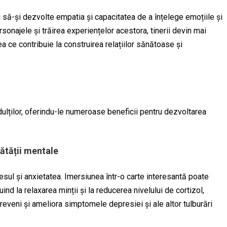
ți să-și dezvolte empatia și capacitatea de a înțelege emoțiile și
sonajele și trăirea experiențelor acestora, tinerii devin mai
ea ce contribuie la construirea relațiilor sănătoase și
adulților, oferindu-le numeroase beneficii pentru dezvoltarea
ătății mentale
esul și anxietatea. Imersiunea într-o carte interesantă poate
uind la relaxarea minții și la reducerea nivelului de cortizol,
preveni și ameliora simptomele depresiei și ale altor tulburări