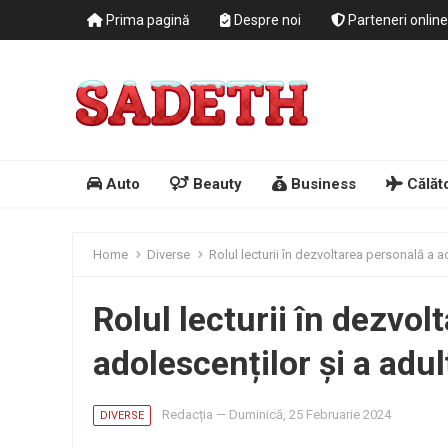
Prima pagină
Despre noi
Parteneri online
Auto
Beauty
Business
Călăto
Home
Diverse
Rolul lecturii în dezvoltarea personală a ad
Rolul lecturii în dezvol
adolescenților și a adul
Redacția
—
Duminică, 25 Februarie 2024
DIVERSE