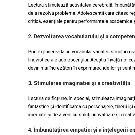
Lectura stimulează activitatea cerebrală, îmbunătăț
de a rezolva probleme. Adolescenții care citesc re
critică, esențiale pentru performanțele academice și
2. Dezvoltarea vocabularului și a competenț
Prin expunerea la un vocabular variat și structuri
lingvistice ale adolescenților. Aceștia învață noi cu
devin mai încrezători în exprimarea ideilor și sentim
3. Stimularea imaginației și a creativității
Lectura de ficțiune, în special, stimulează imaginați
fantastice și identificarea cu personajele, tinerii își
imediate și de a veni cu soluții inovatoare și creat
4. Îmbunătățirea empatiei și a înțelegerii 