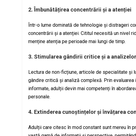
2. Îmbunătățirea concentrării și a atenției
Într-o lume dominată de tehnologie și distrageri co
concentrării și a atenției. Cititul necesită un nivel r
menține atenția pe perioade mai lungi de timp.
3. Stimularea gândirii critice și a analizel
Lectura de non-ficțiune, articole de specialitate și 
gândire critică și analiză complexă. Prin evaluarea i
informate, adulții devin mai competenți în abordare
personale.
4. Extinderea cunoștințelor și învățarea co
Adulții care citesc în mod constant sunt mereu în p
vastă gamă de informații și perspective, permițând