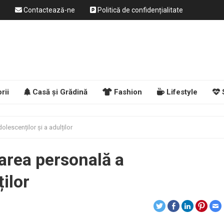
Contactează-ne
Politică de confidențialitate
rii
Casă și Grădină
Fashion
Lifestyle
olescenților și a adulților
tarea personală a
ților