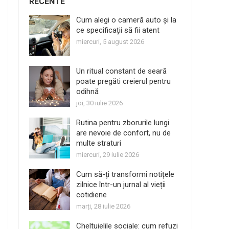
RECENTE
Cum alegi o cameră auto și la
ce specificații să fii atent
miercuri, 5 august 2026
Un ritual constant de seară
poate pregăti creierul pentru
odihnă
joi, 30 iulie 2026
Rutina pentru zborurile lungi
are nevoie de confort, nu de
multe straturi
miercuri, 29 iulie 2026
Cum să-ți transformi notițele
zilnice într-un jurnal al vieții
cotidiene
marți, 28 iulie 2026
Cheltuielile sociale: cum refuzi