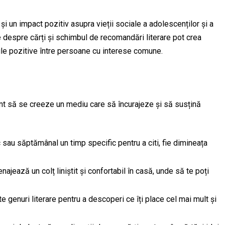
și un impact pozitiv asupra vieții sociale a adolescenților și a
ile despre cărți și schimbul de recomandări literare pot crea
unile pozitive între persoane cu interese comune.
ant să se creeze un mediu care să încurajeze și să susțină
c sau săptămânal un timp specific pentru a citi, fie dimineața
najează un colț liniștit și confortabil în casă, unde să te poți
te genuri literare pentru a descoperi ce îți place cel mai mult și