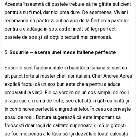
Aceasta înseamnă că pastele trebuie să fie gătite suficient
pentru a nu fi moi, dar nici prea dure. De asemenea, Viviani
recomandă să păstrezi puțină apă de la fierberea pastelor
pentru a o adăuga în sos, astfel încât să legi perfect
pastele de sos și să obții o textură mai cremoasă.
Sosurile – esența unei mese italiene perfecte
Sosurile sunt fundamentale în bucătăria italiană și sunt un
alt punct forte al master chef-ilor italieni. Chef Andrea Aprea
explică faptul că un sos bun este cheia pentru a aduce
preparatul la viață. Fie că vorbim de un sos simplu de roșii,
o ragu sau o cremă de trufe, secretul stă în gătirea lentă și
în combinarea perfectă a ingredientelor. În ceea ce privește
sosul de roșii, Bottura sugerează că este important să
folosești doar roșii de calitate superioară și să le gătești
pe foc mic pentru a le lăsa să își dezvăluie toată dulceața