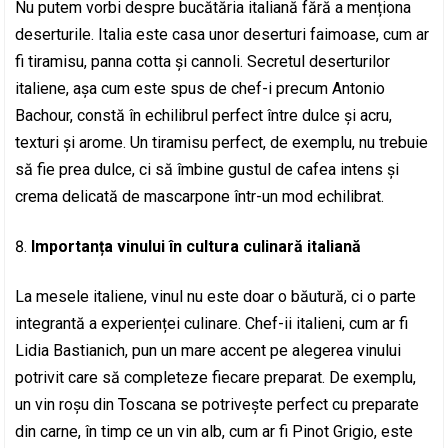
Nu putem vorbi despre bucătăria italiană fără a menționa
deserturile. Italia este casa unor deserturi faimoase, cum ar
fi tiramisu, panna cotta și cannoli. Secretul deserturilor
italiene, așa cum este spus de chef-i precum Antonio
Bachour, constă în echilibrul perfect între dulce și acru,
texturi și arome. Un tiramisu perfect, de exemplu, nu trebuie
să fie prea dulce, ci să îmbine gustul de cafea intens și
crema delicată de mascarpone într-un mod echilibrat.
Importanța vinului în cultura culinară italiană
La mesele italiene, vinul nu este doar o băutură, ci o parte
integrantă a experienței culinare. Chef-ii italieni, cum ar fi
Lidia Bastianich, pun un mare accent pe alegerea vinului
potrivit care să completeze fiecare preparat. De exemplu,
un vin roșu din Toscana se potrivește perfect cu preparate
din carne, în timp ce un vin alb, cum ar fi Pinot Grigio, este