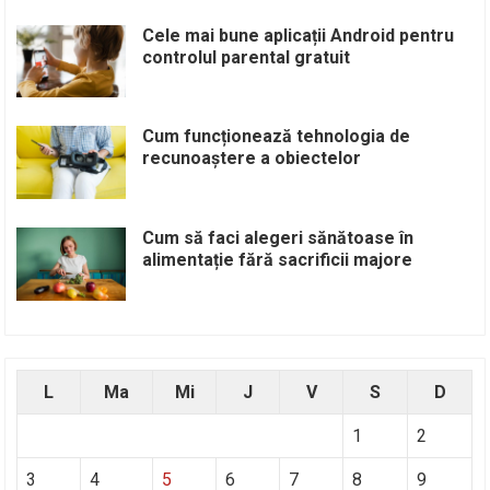
Cele mai bune aplicații Android pentru
controlul parental gratuit
Cum funcționează tehnologia de
recunoaștere a obiectelor
Cum să faci alegeri sănătoase în
alimentație fără sacrificii majore
L
Ma
Mi
J
V
S
D
1
2
3
4
5
6
7
8
9