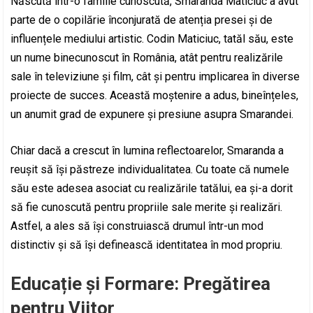
Născută într-o familie cunoscută, Smaranda Maticiuc a avut
parte de o copilărie înconjurată de atenția presei și de
influențele mediului artistic. Codin Maticiuc, tatăl său, este
un nume binecunoscut în România, atât pentru realizările
sale în televiziune și film, cât și pentru implicarea în diverse
proiecte de succes. Această moștenire a adus, bineînțeles,
un anumit grad de expunere și presiune asupra Smarandei.
Chiar dacă a crescut în lumina reflectoarelor, Smaranda a
reușit să își păstreze individualitatea. Cu toate că numele
său este adesea asociat cu realizările tatălui, ea și-a dorit
să fie cunoscută pentru propriile sale merite și realizări.
Astfel, a ales să își construiască drumul într-un mod
distinctiv și să își definească identitatea în mod propriu.
Educație și Formare: Pregătirea
pentru Viitor