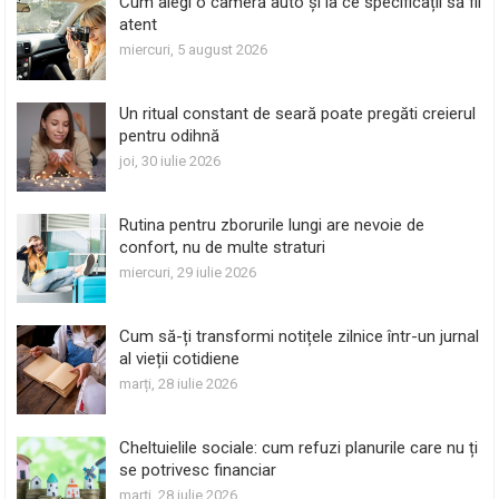
Cum alegi o cameră auto și la ce specificații să fii
atent
miercuri, 5 august 2026
Un ritual constant de seară poate pregăti creierul
pentru odihnă
joi, 30 iulie 2026
Rutina pentru zborurile lungi are nevoie de
confort, nu de multe straturi
miercuri, 29 iulie 2026
Cum să-ți transformi notițele zilnice într-un jurnal
al vieții cotidiene
marți, 28 iulie 2026
Cheltuielile sociale: cum refuzi planurile care nu ți
se potrivesc financiar
marți, 28 iulie 2026