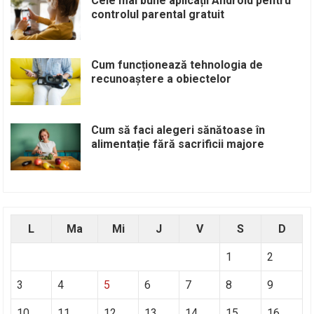
Cele mai bune aplicații Android pentru
controlul parental gratuit
Cum funcționează tehnologia de
recunoaștere a obiectelor
Cum să faci alegeri sănătoase în
alimentație fără sacrificii majore
L
Ma
Mi
J
V
S
D
1
2
3
4
5
6
7
8
9
10
11
12
13
14
15
16