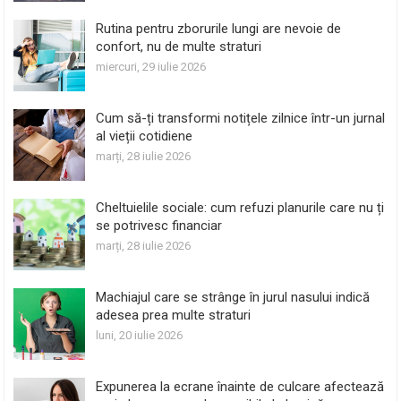
Rutina pentru zborurile lungi are nevoie de
confort, nu de multe straturi
miercuri, 29 iulie 2026
Cum să-ți transformi notițele zilnice într-un jurnal
al vieții cotidiene
marți, 28 iulie 2026
Cheltuielile sociale: cum refuzi planurile care nu ți
se potrivesc financiar
marți, 28 iulie 2026
Machiajul care se strânge în jurul nasului indică
adesea prea multe straturi
luni, 20 iulie 2026
Expunerea la ecrane înainte de culcare afectează