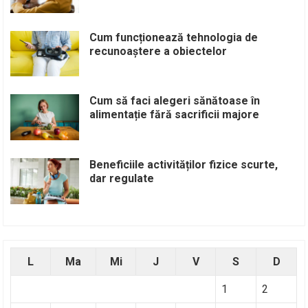
Cum funcționează tehnologia de
recunoaștere a obiectelor
Cum să faci alegeri sănătoase în
alimentație fără sacrificii majore
Beneficiile activităților fizice scurte,
dar regulate
L
Ma
Mi
J
V
S
D
1
2