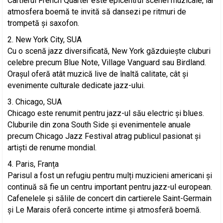
Cartierul French Quarter este epicentrul scenei muzicale, iar
atmosfera boemă te invită să dansezi pe ritmuri de
trompetă și saxofon.
New York City, SUA
Cu o scenă jazz diversificată, New York găzduiește cluburi
celebre precum Blue Note, Village Vanguard sau Birdland.
Orașul oferă atât muzică live de înaltă calitate, cât și
evenimente culturale dedicate jazz-ului.
Chicago, SUA
Chicago este renumit pentru jazz-ul său electric și blues.
Cluburile din zona South Side și evenimentele anuale
precum Chicago Jazz Festival atrag publicul pasionat și
artiști de renume mondial.
Paris, Franța
Parisul a fost un refugiu pentru mulți muzicieni americani și
continuă să fie un centru important pentru jazz-ul european.
Cafenelele și sălile de concert din cartierele Saint-Germain
și Le Marais oferă concerte intime și atmosferă boemă.