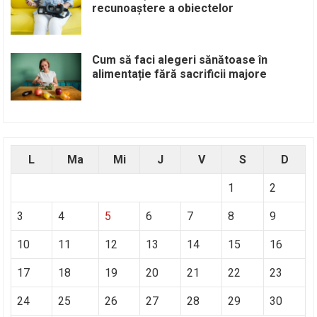
recunoaștere a obiectelor
Cum să faci alegeri sănătoase în
alimentație fără sacrificii majore
L
Ma
Mi
J
V
S
D
1
2
3
4
5
6
7
8
9
10
11
12
13
14
15
16
17
18
19
20
21
22
23
24
25
26
27
28
29
30