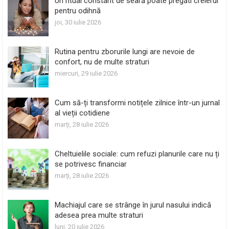
Un ritual constant de seară poate pregăti creierul
pentru odihnă
joi, 30 iulie 2026
Rutina pentru zborurile lungi are nevoie de
confort, nu de multe straturi
miercuri, 29 iulie 2026
Cum să-ți transformi notițele zilnice într-un jurnal
al vieții cotidiene
marți, 28 iulie 2026
Cheltuielile sociale: cum refuzi planurile care nu ți
se potrivesc financiar
marți, 28 iulie 2026
Machiajul care se strânge în jurul nasului indică
adesea prea multe straturi
luni, 20 iulie 2026