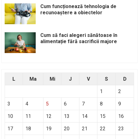
Cum funcționează tehnologia de
recunoaștere a obiectelor
Cum să faci alegeri sănătoase în
alimentație fără sacrificii majore
L
Ma
Mi
J
V
S
D
1
2
3
4
5
6
7
8
9
10
11
12
13
14
15
16
17
18
19
20
21
22
23