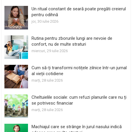
Un ritual constant de seară poate pregăti creierul
pentru odihnă
joi, 30 iulie 2026
Rutina pentru zborurile lungi are nevoie de
confort, nu de multe straturi
miercuri, 29 iulie 2026
Cum să-ți transformi notițele zilnice într-un jurnal
al vieții cotidiene
marți, 28 iulie 2026
Cheltuielile sociale: cum refuzi planurile care nu ți
se potrivesc financiar
marți, 28 iulie 2026
Machiajul care se strânge în jurul nasului indică