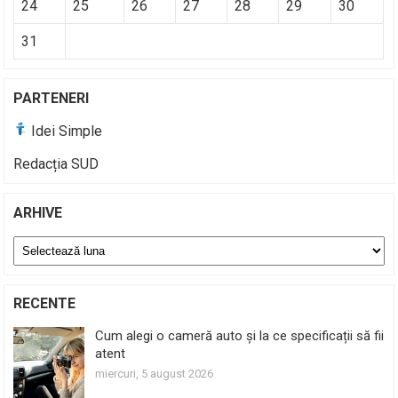
24
25
26
27
28
29
30
31
PARTENERI
Idei Simple
Redacția SUD
ARHIVE
Arhive
RECENTE
Cum alegi o cameră auto și la ce specificații să fii
atent
miercuri, 5 august 2026