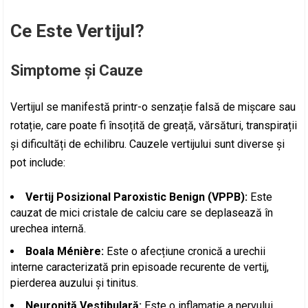
Ce Este Vertijul?
Simptome și Cauze
Vertijul se manifestă printr-o senzație falsă de mișcare sau
rotație, care poate fi însoțită de greață, vărsături, transpirații
și dificultăți de echilibru. Cauzele vertijului sunt diverse și
pot include:
Vertij Posizional Paroxistic Benign (VPPB):
Este
cauzat de mici cristale de calciu care se deplasează în
urechea internă.
Boala Ménière:
Este o afecțiune cronică a urechii
interne caracterizată prin episoade recurente de vertij,
pierderea auzului și tinitus.
Neuronită Vestibulară:
Este o inflamație a nervului