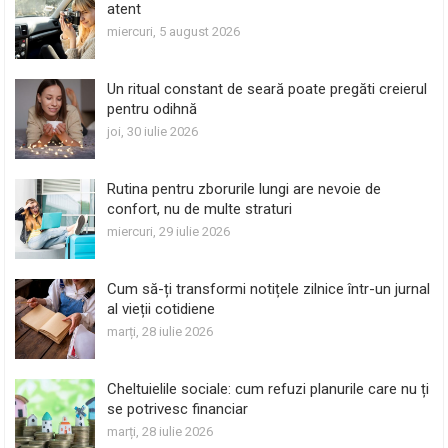
atent
miercuri, 5 august 2026
Un ritual constant de seară poate pregăti creierul
pentru odihnă
joi, 30 iulie 2026
Rutina pentru zborurile lungi are nevoie de
confort, nu de multe straturi
miercuri, 29 iulie 2026
Cum să-ți transformi notițele zilnice într-un jurnal
al vieții cotidiene
marți, 28 iulie 2026
Cheltuielile sociale: cum refuzi planurile care nu ți
se potrivesc financiar
marți, 28 iulie 2026