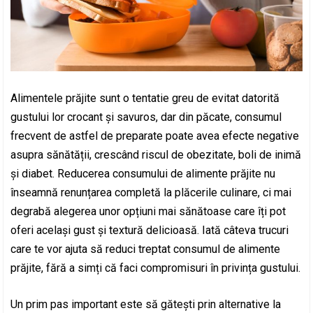
Alimentele prăjite sunt o tentatie greu de evitat datorită
gustului lor crocant și savuros, dar din păcate, consumul
frecvent de astfel de preparate poate avea efecte negative
asupra sănătății, crescând riscul de obezitate, boli de inimă
și diabet. Reducerea consumului de alimente prăjite nu
înseamnă renunțarea completă la plăcerile culinare, ci mai
degrabă alegerea unor opțiuni mai sănătoase care îți pot
oferi același gust și textură delicioasă. Iată câteva trucuri
care te vor ajuta să reduci treptat consumul de alimente
prăjite, fără a simți că faci compromisuri în privința gustului.
Un prim pas important este să gătești prin alternative la