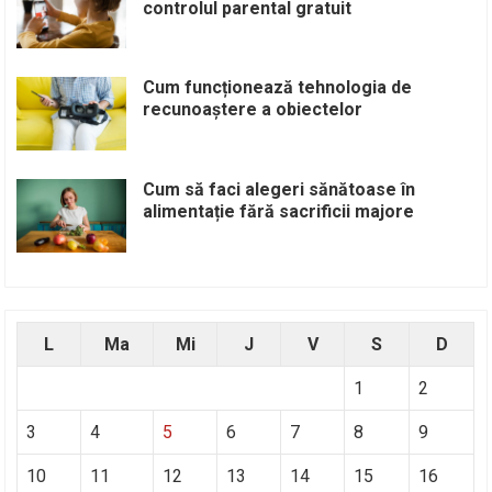
controlul parental gratuit
Cum funcționează tehnologia de
recunoaștere a obiectelor
Cum să faci alegeri sănătoase în
alimentație fără sacrificii majore
L
Ma
Mi
J
V
S
D
1
2
3
4
5
6
7
8
9
10
11
12
13
14
15
16