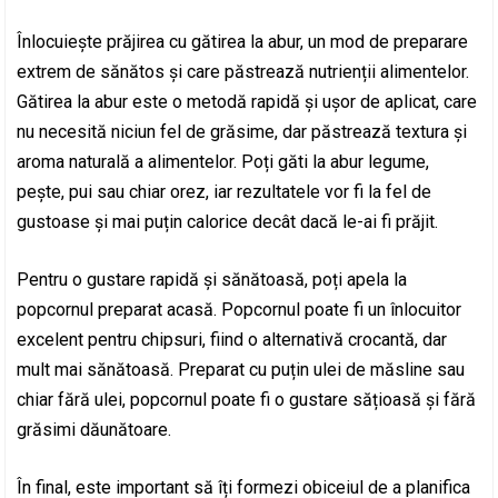
Înlocuiește prăjirea cu gătirea la abur, un mod de preparare
extrem de sănătos și care păstrează nutrienții alimentelor.
Gătirea la abur este o metodă rapidă și ușor de aplicat, care
nu necesită niciun fel de grăsime, dar păstrează textura și
aroma naturală a alimentelor. Poți găti la abur legume,
pește, pui sau chiar orez, iar rezultatele vor fi la fel de
gustoase și mai puțin calorice decât dacă le-ai fi prăjit.
Pentru o gustare rapidă și sănătoasă, poți apela la
popcornul preparat acasă. Popcornul poate fi un înlocuitor
excelent pentru chipsuri, fiind o alternativă crocantă, dar
mult mai sănătoasă. Preparat cu puțin ulei de măsline sau
chiar fără ulei, popcornul poate fi o gustare sățioasă și fără
grăsimi dăunătoare.
În final, este important să îți formezi obiceiul de a planifica