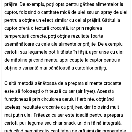
prăjire. De exemplu, poți opta pentru gătirea alimentelor la
cuptor, folosind o cantitate mică de ulei sau un spray de ulei
pentru a obține un efect similar cu cel al prăjirii. Gătitul la
cuptor oferă o textură crocantă, iar prin reglarea
temperaturii corecte, poți obține rezultate foarte
asemănătoare cu cele ale alimentelor prăjite. De exemplu,
cartofii sau legumele pot fi tăiate în fâșii, ușor unse cu ulei
de măsline și condimente, apoi coapte la cuptor pentru a
obține o variantă mai sănătoasă a cartofilor prăjiți.
O altă metodă sănătoasă de a prepara alimente crocante
este să folosești o friteuză cu aer (air fryer). Aceasta
funcționează prin circularea aerului fierbinte, obținând
aceleași rezultate crocante ca prăjirea, dar folosind mult
mai puțin ulei. Friteuza cu aer este ideală pentru a prepara
cartofi, pui, legume sau chiar snack-uri din făină integrală,
reducând semnificativ cantitatea de grăsimi din preparatele