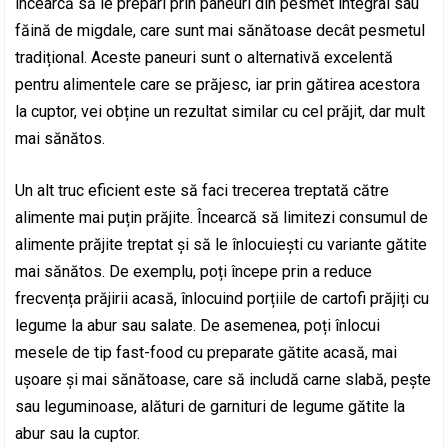
încearcă să le prepari prin paneuri din pesmet integral sau
făină de migdale, care sunt mai sănătoase decât pesmetul
tradițional. Aceste paneuri sunt o alternativă excelentă
pentru alimentele care se prăjesc, iar prin gătirea acestora
la cuptor, vei obține un rezultat similar cu cel prăjit, dar mult
mai sănătos.
Un alt truc eficient este să faci trecerea treptată către
alimente mai puțin prăjite. Încearcă să limitezi consumul de
alimente prăjite treptat și să le înlocuiești cu variante gătite
mai sănătos. De exemplu, poți începe prin a reduce
frecvența prăjirii acasă, înlocuind porțiile de cartofi prăjiți cu
legume la abur sau salate. De asemenea, poți înlocui
mesele de tip fast-food cu preparate gătite acasă, mai
ușoare și mai sănătoase, care să includă carne slabă, pește
sau leguminoase, alături de garnituri de legume gătite la
abur sau la cuptor.