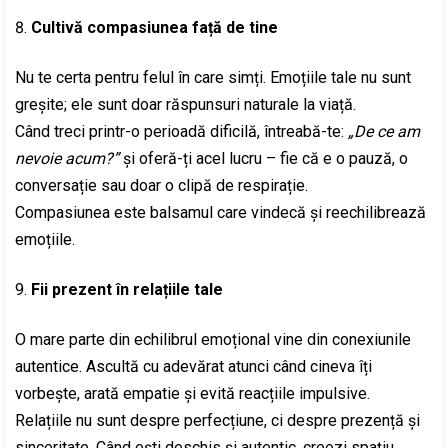
Cultivă compasiunea față de tine
Nu te certa pentru felul în care simți. Emoțiile tale nu sunt
greșite; ele sunt doar răspunsuri naturale la viață.
Când treci printr-o perioadă dificilă, întreabă-te:
„De ce am
nevoie acum?”
și oferă-ți acel lucru – fie că e o pauză, o
conversație sau doar o clipă de respirație.
Compasiunea este balsamul care vindecă și reechilibrează
emoțiile.
Fii prezent în relațiile tale
O mare parte din echilibrul emoțional vine din conexiunile
autentice. Ascultă cu adevărat atunci când cineva îți
vorbește, arată empatie și evită reacțiile impulsive.
Relațiile nu sunt despre perfecțiune, ci despre prezență și
sinceritate. Când ești deschis și autentic, creezi spațiu