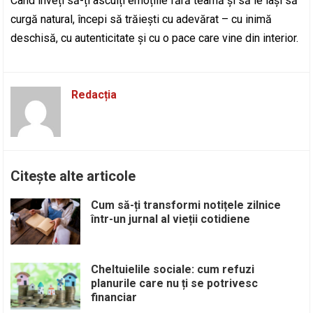
Când înveți să-ți asculți emoțiile fără teamă și să le lași să
curgă natural, începi să trăiești cu adevărat – cu inimă
deschisă, cu autenticitate și cu o pace care vine din interior.
Redacția
Citește alte articole
Cum să-ți transformi notițele zilnice
într-un jurnal al vieții cotidiene
Cheltuielile sociale: cum refuzi
planurile care nu ți se potrivesc
financiar