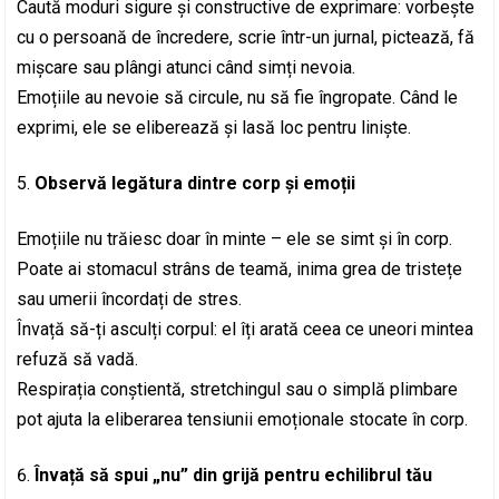
Caută moduri sigure și constructive de exprimare: vorbește
cu o persoană de încredere, scrie într-un jurnal, pictează, fă
mișcare sau plângi atunci când simți nevoia.
Emoțiile au nevoie să circule, nu să fie îngropate. Când le
exprimi, ele se eliberează și lasă loc pentru liniște.
Observă legătura dintre corp și emoții
Emoțiile nu trăiesc doar în minte – ele se simt și în corp.
Poate ai stomacul strâns de teamă, inima grea de tristețe
sau umerii încordați de stres.
Învață să-ți asculți corpul: el îți arată ceea ce uneori mintea
refuză să vadă.
Respirația conștientă, stretchingul sau o simplă plimbare
pot ajuta la eliberarea tensiunii emoționale stocate în corp.
Învață să spui „nu” din grijă pentru echilibrul tău