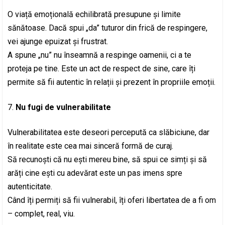
O viață emoțională echilibrată presupune și limite
sănătoase. Dacă spui „da” tuturor din frică de respingere,
vei ajunge epuizat și frustrat.
A spune „nu” nu înseamnă a respinge oamenii, ci a te
proteja pe tine. Este un act de respect de sine, care îți
permite să fii autentic în relații și prezent în propriile emoții.
Nu fugi de vulnerabilitate
Vulnerabilitatea este deseori percepută ca slăbiciune, dar
în realitate este cea mai sinceră formă de curaj.
Să recunoști că nu ești mereu bine, să spui ce simți și să
arăți cine ești cu adevărat este un pas imens spre
autenticitate.
Când îți permiți să fii vulnerabil, îți oferi libertatea de a fi om
– complet, real, viu.