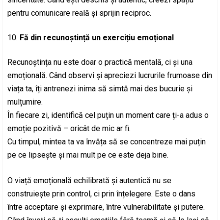
pentru comunicare reală și sprijin reciproc.
Fă din recunoștință un exercițiu emoțional
Recunoștința nu este doar o practică mentală, ci și una
emoțională. Când observi și apreciezi lucrurile frumoase din
viața ta, îți antrenezi inima să simtă mai des bucurie și
mulțumire.
În fiecare zi, identifică cel puțin un moment care ți-a adus o
emoție pozitivă – oricât de mic ar fi.
Cu timpul, mintea ta va învăța să se concentreze mai puțin
pe ce lipsește și mai mult pe ce este deja bine.
O viață emoțională echilibrată și autentică nu se
construiește prin control, ci prin înțelegere. Este o dans
între acceptare și exprimare, între vulnerabilitate și putere.