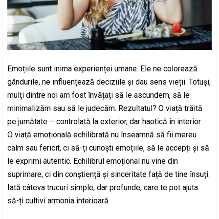
Emoțiile sunt inima experienței umane. Ele ne colorează
gândurile, ne influențează deciziile și dau sens vieții. Totuși,
mulți dintre noi am fost învățați să le ascundem, să le
minimalizăm sau să le judecăm. Rezultatul? O viață trăită
pe jumătate – controlată la exterior, dar haotică în interior.
O viață emoțională echilibrată nu înseamnă să fii mereu
calm sau fericit, ci să-ți cunoști emoțiile, să le accepți și să
le exprimi autentic. Echilibrul emoțional nu vine din
suprimare, ci din conștiență și sinceritate față de tine însuți.
Iată câteva trucuri simple, dar profunde, care te pot ajuta
să-ți cultivi armonia interioară.