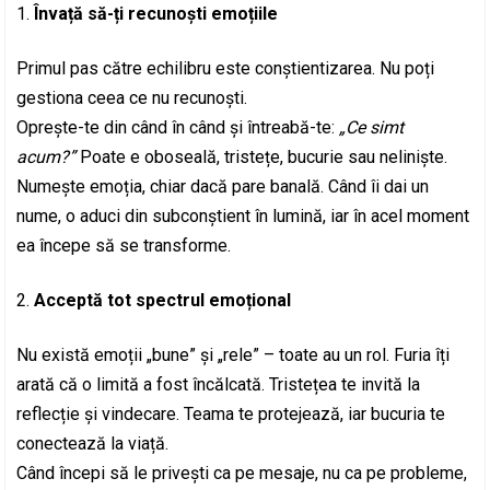
Învață să-ți recunoști emoțiile
Primul pas către echilibru este conștientizarea. Nu poți
gestiona ceea ce nu recunoști.
Oprește-te din când în când și întreabă-te:
„Ce simt
acum?”
Poate e oboseală, tristețe, bucurie sau neliniște.
Numește emoția, chiar dacă pare banală. Când îi dai un
nume, o aduci din subconștient în lumină, iar în acel moment
ea începe să se transforme.
Acceptă tot spectrul emoțional
Nu există emoții „bune” și „rele” – toate au un rol. Furia îți
arată că o limită a fost încălcată. Tristețea te invită la
reflecție și vindecare. Teama te protejează, iar bucuria te
conectează la viață.
Când începi să le privești ca pe mesaje, nu ca pe probleme,