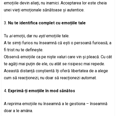
emoțiile devin aliați, nu inamici. Acceptarea lor este cheia
unei vieți emoționale sănătoase și autentice.
Nu te identifica complet cu emoțiile tale
Tu
ai
emoții, dar nu
ești
emoțiile tale.
A te simți furios nu înseamnă că ești o persoană furioasă; a
fi trist nu te definește.
Observă emoțiile ca pe niște valuri care vin și pleacă. Cu cât
te agăți mai puțin de ele, cu atât se risipesc mai repede.
Această distanță conștientă îți oferă libertatea de a alege
cum să reacționezi, nu doar să reacționezi automat.
Exprimă-ți emoțiile în mod sănătos
A reprima emoțiile nu înseamnă a le gestiona – înseamnă
doar a le amâna.