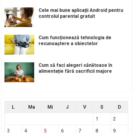
Cele mai bune aplicații Android pentru
controlul parental gratuit
Cum funcționează tehnologia de
recunoaștere a obiectelor
Cum să faci alegeri sănătoase în
alimentație fără sacrificii majore
L
Ma
Mi
J
V
S
D
1
2
3
4
5
6
7
8
9