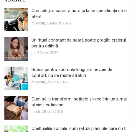
Cum alegi o cameră auto și la ce specificații să fii
atent
miercuri, 5 august 2026
Un ritual constant de seară poate pregăti creierul
pentru odihnă
joi, 30 iulie 2026
Rutina pentru zborurile lungi are nevoie de
confort, nu de multe straturi
miercuri, 29 iulie 2026
Cum să-ți transformi notițele zilnice într-un jurnal
al vieții cotidiene
marți, 28 iulie 2026
Cheltuielile sociale: cum refuzi planurile care nu ți