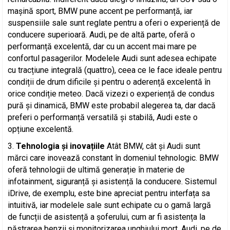
mașină sport, BMW pune accent pe performanță, iar
suspensiile sale sunt reglate pentru a oferi o experiență de
conducere superioară. Audi, pe de altă parte, oferă o
performanță excelentă, dar cu un accent mai mare pe
confortul pasagerilor. Modelele Audi sunt adesea echipate
cu tracțiune integrală (quattro), ceea ce le face ideale pentru
condiții de drum dificile și pentru o aderență excelentă în
orice condiție meteo. Dacă vizezi o experiență de condus
pură și dinamică, BMW este probabil alegerea ta, dar dacă
preferi o performanță versatilă și stabilă, Audi este o
opțiune excelentă.
Tehnologia și inovațiile
Atât BMW, cât și Audi sunt
mărci care inovează constant în domeniul tehnologic. BMW
oferă tehnologii de ultimă generație în materie de
infotainment, siguranță și asistență la conducere. Sistemul
iDrive, de exemplu, este bine apreciat pentru interfața sa
intuitivă, iar modelele sale sunt echipate cu o gamă largă
de funcții de asistență a șoferului, cum ar fi asistența la
păstrarea benzii și monitorizarea unghiului mort. Audi, pe de