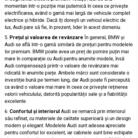
momentan într-o poziție mai puternică în ceea ce privește
electrificarea, având o gamă mai largă de vehicule complet
electrice și hibride. Dacă îți dorești un vehicul electric de
lux, Audi pare să fie, în prezent, lider în acest domeniu.
Prețul și valoarea de revânzare
În general, BMW și
Audi se află într-o gamă similară de prețuri pentru modelele
lor premium. BMW poate avea un preț de pornire puțin mai
mare în comparație cu Audi pentru anumite modele, însă
Audi compensează printr-o valoare de revânzare mai
ridicată în anumite piețe. Ambele mărci sunt considerate o
investiție bună pe termen lung, dar Audi poate fi percepută
ca având o valoare mai mare în ceea ce privește reținerea
valorii vehiculului, datorită popularității sale și a fiabilității
excelente.
Confortul și interiorul
Audi se remarcă prin interiorul
său rafinat, cu materiale de calitate superioară și un design
modern și elegant. Modelele Audi sunt adesea apreciate
pentru confortul lor excelent, iar cabinele sunt bine echipate