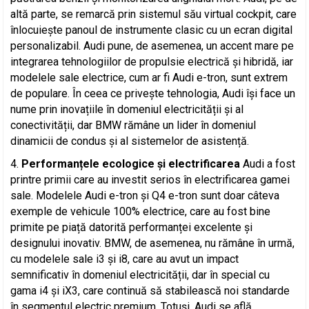
altă parte, se remarcă prin sistemul său virtual cockpit, care
înlocuiește panoul de instrumente clasic cu un ecran digital
personalizabil. Audi pune, de asemenea, un accent mare pe
integrarea tehnologiilor de propulsie electrică și hibridă, iar
modelele sale electrice, cum ar fi Audi e-tron, sunt extrem
de populare. În ceea ce privește tehnologia, Audi își face un
nume prin inovațiile în domeniul electricității și al
conectivității, dar BMW rămâne un lider în domeniul
dinamicii de condus și al sistemelor de asistență.
Performanțele ecologice și electrificarea
Audi a fost
printre primii care au investit serios în electrificarea gamei
sale. Modelele Audi e-tron și Q4 e-tron sunt doar câteva
exemple de vehicule 100% electrice, care au fost bine
primite pe piață datorită performanței excelente și
designului inovativ. BMW, de asemenea, nu rămâne în urmă,
cu modelele sale i3 și i8, care au avut un impact
semnificativ în domeniul electricității, dar în special cu
gama i4 și iX3, care continuă să stabilească noi standarde
în segmentul electric premium. Totuși, Audi se află