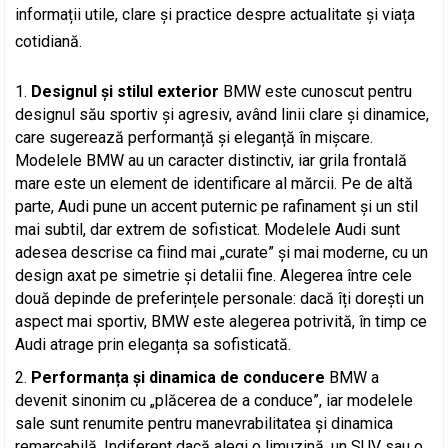
informații utile, clare și practice despre actualitate și viața
cotidiană.
Designul și stilul exterior
BMW este cunoscut pentru
designul său sportiv și agresiv, având linii clare și dinamice,
care sugerează performanță și eleganță în mișcare.
Modelele BMW au un caracter distinctiv, iar grila frontală
mare este un element de identificare al mărcii. Pe de altă
parte, Audi pune un accent puternic pe rafinament și un stil
mai subtil, dar extrem de sofisticat. Modelele Audi sunt
adesea descrise ca fiind mai „curate” și mai moderne, cu un
design axat pe simetrie și detalii fine. Alegerea între cele
două depinde de preferințele personale: dacă îți dorești un
aspect mai sportiv, BMW este alegerea potrivită, în timp ce
Audi atrage prin eleganța sa sofisticată.
Performanța și dinamica de conducere
BMW a
devenit sinonim cu „plăcerea de a conduce”, iar modelele
sale sunt renumite pentru manevrabilitatea și dinamica
remarcabilă. Indiferent dacă alegi o limuzină, un SUV sau o