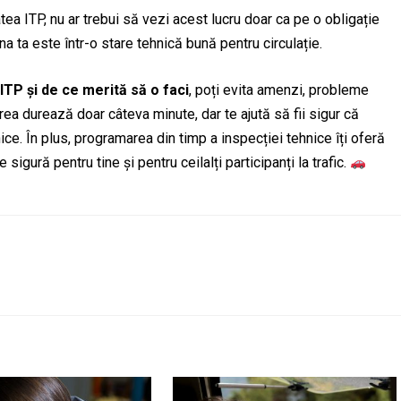
atea ITP, nu ar trebui să vezi acest lucru doar ca pe o obligație
a ta este într-o stare tehnică bună pentru circulație.
 ITP și de ce merită să o faci
, poți evita amenzi, probleme
carea durează doar câteva minute, dar te ajută să fii sigur că
ice. În plus, programarea din timp a inspecției tehnice îți oferă
 sigură pentru tine și pentru ceilalți participanți la trafic.