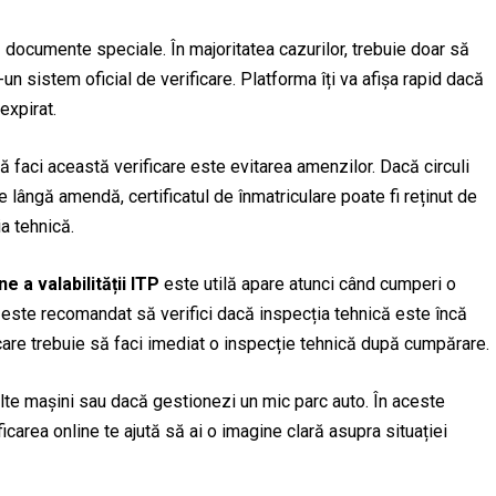
ă documente speciale. În majoritatea cazurilor, trebuie doar să
-un sistem oficial de verificare. Platforma îți va afișa rapid dacă
expirat.
ă faci această verificare este evitarea amenzilor. Dacă circuli
Pe lângă amendă, certificatul de înmatriculare poate fi reținut de
ia tehnică.
e a valabilității ITP
este utilă apare atunci când cumperi o
, este recomandat să verifici dacă inspecția tehnică este încă
n care trebuie să faci imediat o inspecție tehnică după cumpărare.
lte mașini sau dacă gestionezi un mic parc auto. În aceste
rificarea online te ajută să ai o imagine clară asupra situației