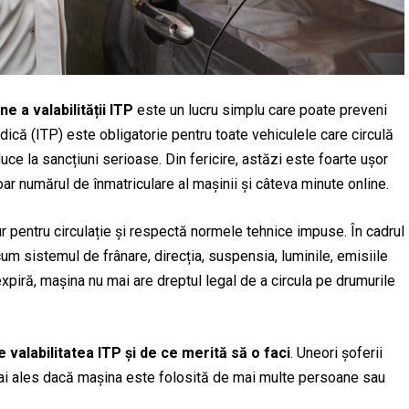
ne a valabilității ITP
este un lucru simplu care poate preveni
că (ITP) este obligatorie pentru toate vehiculele care circulă
uce la sancțiuni serioase. Din fericire, astăzi este foarte ușor
oar numărul de înmatriculare al mașinii și câteva minute online.
ur pentru circulație și respectă normele tehnice impuse. În cadrul
um sistemul de frânare, direcția, suspensia, luminile, emisiile
xpiră, mașina nu mai are dreptul legal de a circula pe drumurile
e valabilitatea ITP și de ce merită să o faci
. Uneori șoferii
 mai ales dacă mașina este folosită de mai multe persoane sau