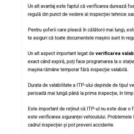
Un alt avantaj este faptul că verificarea durează fo
regulă din punct de vedere al inspecției tehnice sau
Pentru șoferii care pleacă în călătorii mai lungi, es
te asiguri că toate documentele mașinii sunt în regul
Un alt aspect important legat de
verificarea valabi
exact când expiră, poți face programarea la o stație 
mașina rămâne temporar fără inspecție valabilă.
Durata de valabilitate a ITP-ului depinde de tipul v
perioadă mai lungă până la prima inspecție, în timp
Este important de reținut că ITP-ul nu este doar o f
este verificarea siguranței vehiculului. Problemele l
cadrul inspecției și pot preveni accidente.