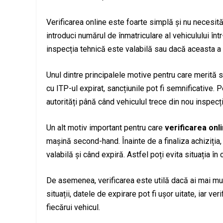
Verificarea online este foarte simplă și nu necesit
introduci numărul de înmatriculare al vehiculului într
inspecția tehnică este valabilă sau dacă aceasta a 
Unul dintre principalele motive pentru care merită s
cu ITP-ul expirat, sancțiunile pot fi semnificative. 
autorități până când vehiculul trece din nou inspecț
Un alt motiv important pentru care
verificarea onlin
mașină second-hand. Înainte de a finaliza achiziția
valabilă și când expiră. Astfel poți evita situația î
De asemenea, verificarea este utilă dacă ai mai mu
situații, datele de expirare pot fi ușor uitate, iar ve
fiecărui vehicul.