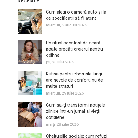
RECENTE
Cum alegi o cameră auto și la
ce specificații să fii atent
miercuri, 5 august 2026
Un ritual constant de seară
poate pregăti creierul pentru
odihnă
joi, 30 iulie 2026
Rutina pentru zborurile lungi
are nevoie de confort, nu de
multe straturi
miercuri, 29 iulie 2026
Cum să-ți transformi notițele
zilnice într-un jurnal al vieții
cotidiene
marți, 28 iulie 2026
Cheltuielile sociale: cum refuzi