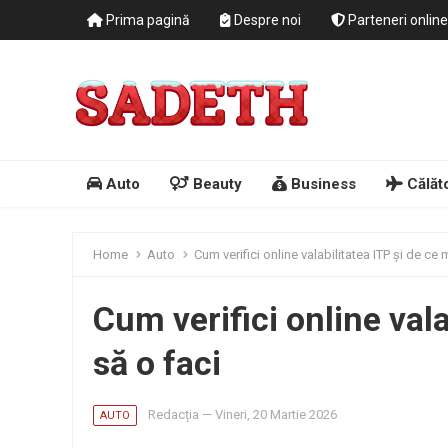
Prima pagină
Despre noi
Parteneri online
Auto
Beauty
Business
Călăto
Home
Auto
Cum verifici online valabilitatea ITP și de ce 
Cum verifici online vala
să o faci
Redacția
—
Vineri, 20 Martie 2026
AUTO