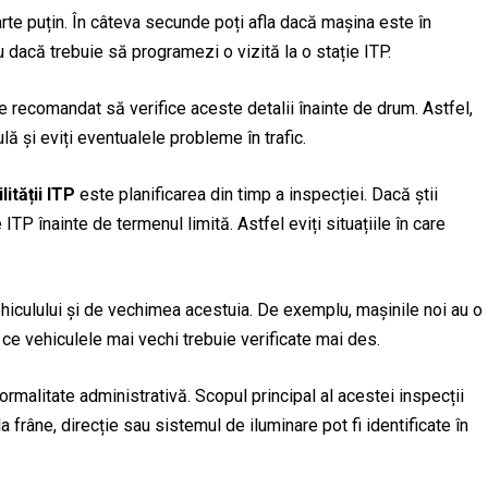
arte puțin. În câteva secunde poți afla dacă mașina este în
 dacă trebuie să programezi o vizită la o stație ITP.
te recomandat să verifice aceste detalii înainte de drum. Astfel,
ă și eviți eventualele probleme în trafic.
lității ITP
este planificarea din timp a inspecției. Dacă știi
ITP înainte de termenul limită. Astfel eviți situațiile în care
ehiculului și de vechimea acestuia. De exemplu, mașinile noi au o
 ce vehiculele mai vechi trebuie verificate mai des.
ormalitate administrativă. Scopul principal al acestei inspecții
a frâne, direcție sau sistemul de iluminare pot fi identificate în