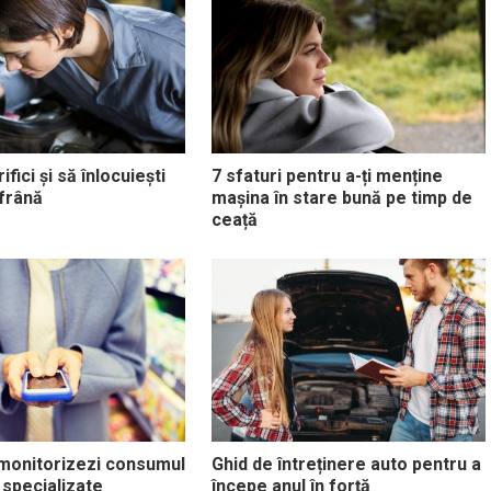
fici și să înlocuiești
7 sfaturi pentru a-ți menține
 frână
mașina în stare bună pe timp de
ceață
 monitorizezi consumul
Ghid de întreținere auto pentru a
i specializate
începe anul în forță