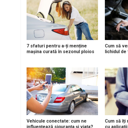
7 sfaturi pentru a-ți menține
Cum să veri
mașina curată în sezonul ploios
lichidul de
Vehicule conectate: cum ne
Cum să îți
influențează siguranța și viața?
cu aplicați