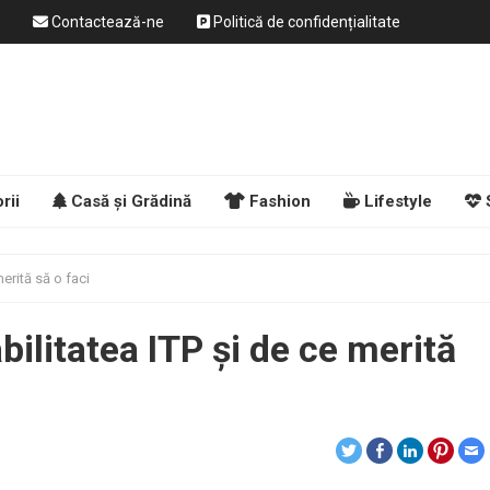
Contactează-ne
Politică de confidențialitate
rii
Casă și Grădină
Fashion
Lifestyle
merită să o faci
bilitatea ITP și de ce merită