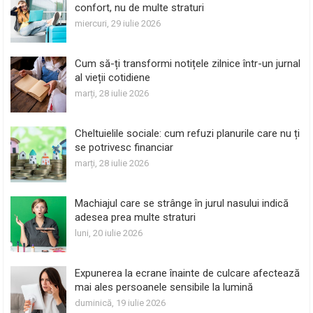
confort, nu de multe straturi
miercuri, 29 iulie 2026
Cum să-ți transformi notițele zilnice într-un jurnal
al vieții cotidiene
marți, 28 iulie 2026
Cheltuielile sociale: cum refuzi planurile care nu ți
se potrivesc financiar
marți, 28 iulie 2026
Machiajul care se strânge în jurul nasului indică
adesea prea multe straturi
luni, 20 iulie 2026
Expunerea la ecrane înainte de culcare afectează
mai ales persoanele sensibile la lumină
duminică, 19 iulie 2026