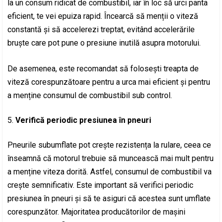
la un consum ridicat de combustibil, iar în loc să urci panta
eficient, te vei epuiza rapid. Încearcă să menții o viteză
constantă și să accelerezi treptat, evitând accelerările
bruște care pot pune o presiune inutilă asupra motorului.
De asemenea, este recomandat să folosești treapta de
viteză corespunzătoare pentru a urca mai eficient și pentru
a menține consumul de combustibil sub control.
Verifică periodic presiunea în pneuri
Pneurile subumflate pot crește rezistența la rulare, ceea ce
înseamnă că motorul trebuie să muncească mai mult pentru
a menține viteza dorită. Astfel, consumul de combustibil va
crește semnificativ. Este important să verifici periodic
presiunea în pneuri și să te asiguri că acestea sunt umflate
corespunzător. Majoritatea producătorilor de mașini